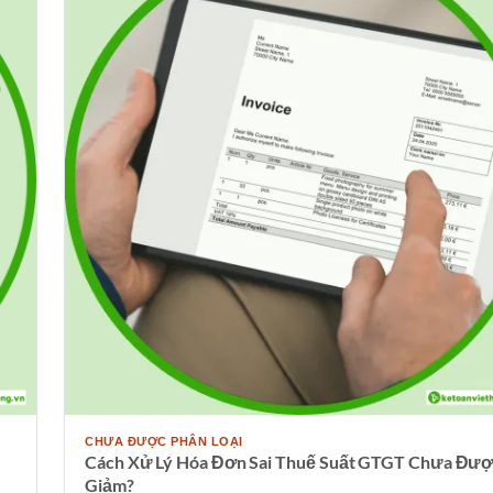
CHƯA ĐƯỢC PHÂN LOẠI
Cách Xử Lý Hóa Đơn Sai Thuế Suất GTGT Chưa Đư
Giảm?