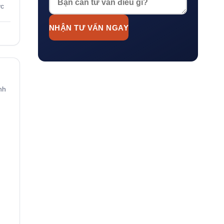
ợc
NHẬN TƯ VẤN NGAY
nh