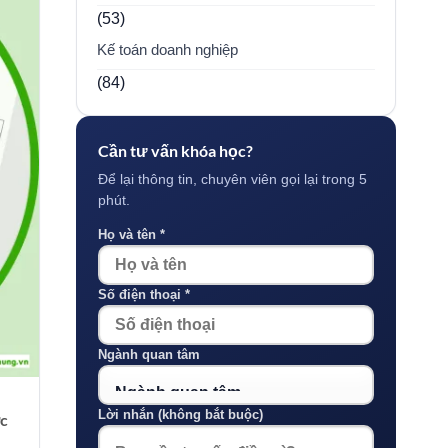
(53)
Kế toán doanh nghiệp
(84)
Cần tư vấn khóa học?
Để lại thông tin, chuyên viên gọi lại trong 5
phút.
Họ và tên *
Số điện thoại *
Ngành quan tâm
Lời nhắn (không bắt buộc)
ợc