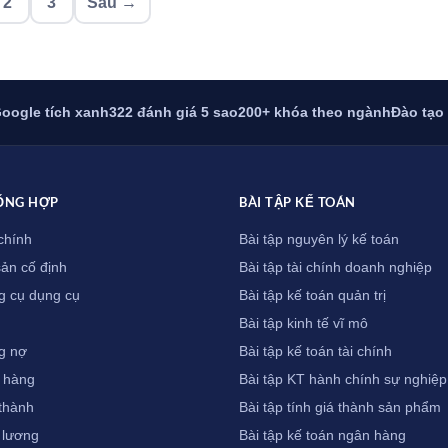
2
3
Sau →
oogle tích xanh
322 đánh giá 5 sao
200+ khóa theo ngành
Đào tạo
ỔNG HỢP
BÀI TẬP KẾ TOÁN
chính
Bài tập nguyên lý kế toán
sản cố định
Bài tập tài chính doanh nghiệp
g cụ dụng cụ
Bài tập kế toán quản trị
Bài tập kinh tế vĩ mô
g nợ
Bài tập kế toán tài chính
 hàng
Bài tập KT hành chính sự nghiệp
 thành
Bài tập tính giá thành sản phẩm
 lương
Bài tập kế toán ngân hàng