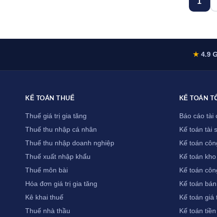
1
trang
bài
viết
★
4.9 G
KẾ TOÁN THUẾ
KẾ TOÁN T
Thuế giá trị gia tăng
Báo cáo tài 
Thuế thu nhập cá nhân
Kế toán tài 
Thuế thu nhập doanh nghiệp
Kế toán côn
Thuế xuất nhập khẩu
Kế toán kho
Thuế môn bài
Kế toán côn
Hóa đơn giá trị gia tăng
Kế toán bán
Kê khai thuế
Kế toán giá
Thuế nhà thầu
Kế toán tiền