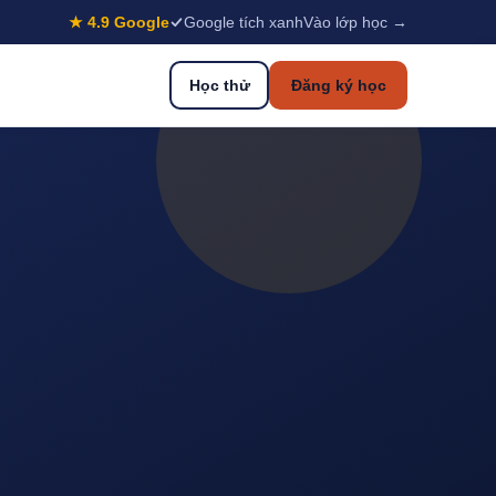
★ 4.9 Google
Google tích xanh
Vào lớp học →
Học thử
Đăng ký học