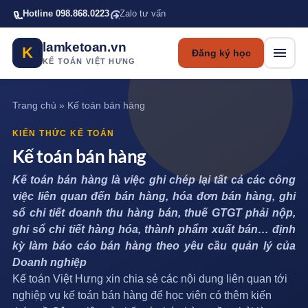
Bỏ qua tới nội dung chính
Hotline 098.868.0223
Zalo tư vấn
lamketoan.vn
K
Đăng ký học
KẾ TOÁN VIỆT HƯNG
Trang chủ
»
Kế toán bán hàng
KIẾN THỨC KẾ TOÁN
Kế toán bán hàng
Kế toán bán hàng là việc ghi chép lại tất cả các công
việc liên quan đến bán hàng, hóa đơn bán hàng, ghi
sổ chi tiết doanh thu hàng bán, thuế GTGT phải nộp,
ghi sổ chi tiết hàng hóa, thành phẩm xuất bán… định
kỳ làm báo cáo bán hàng theo yêu cầu quản lý của
Doanh nghiệp
Kế toán Việt Hưng
xin chia sẻ các nội dung liên quan tới
nghiệp vụ kế toán bán hàng
để học viên có thêm kiến