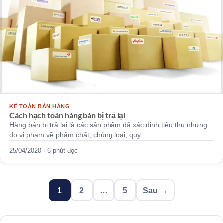
KẾ TOÁN BÁN HÀNG
Cách hạch toán hàng bán bị trả lại
Hàng bán bị trả lại là các sản phẩm đã xác định tiêu thụ nhưng
do vi phạm về phẩm chất, chủng loại, quy…
25/04/2020 · 6 phút đọc
Phân
1
2
…
5
Sau →
trang
bài
viết