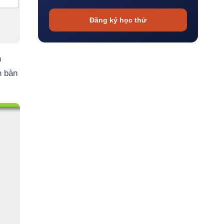
Đăng ký học thử
n
n bàn