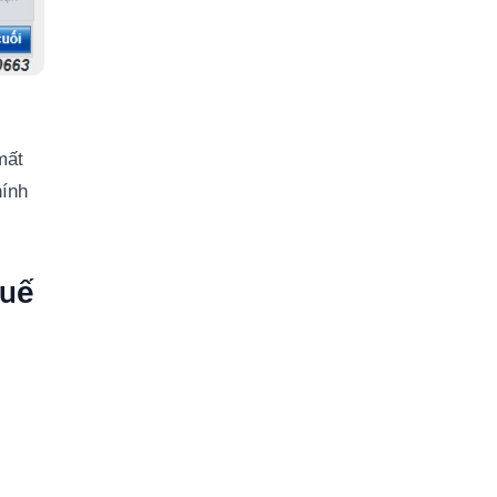
mất
hính
huế