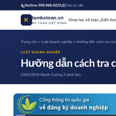
Bỏ qua tới nội dung chính
Hotline 098.868.0223
Zalo tư vấn
lamketoan.vn
K
Khóa học kế toán
Kiến thứ
KẾ TOÁN VIỆT HƯNG
Trang chủ
»
Luật doanh nghiệp
»
Hưỡng dẫn cách tra cứu
LUẬT DOANH NGHIỆP
Hưỡng dẫn cách tra c
13/03/2018
·
Mạnh Cường
·
3 phút đọc