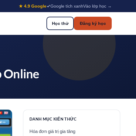
★ 4.9 Google
Google tích xanh
Vào lớp học →
Học thử
Đăng ký học
p Online
DANH MỤC KIẾN THỨC
Hóa đơn giá trị gia tăng