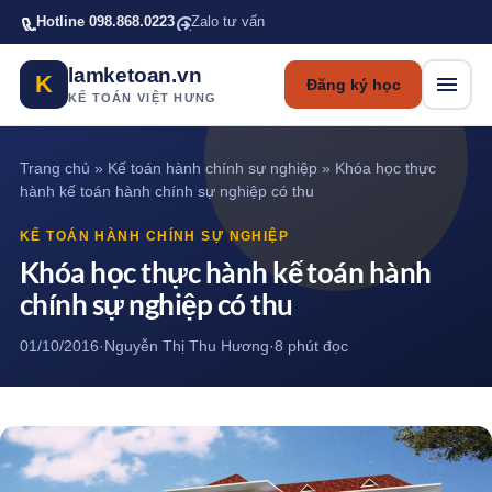
Bỏ qua tới nội dung chính
Hotline 098.868.0223
Zalo tư vấn
lamketoan.vn
K
Đăng ký học
KẾ TOÁN VIỆT HƯNG
Trang chủ
»
Kế toán hành chính sự nghiệp
»
Khóa học thực
hành kế toán hành chính sự nghiệp có thu
KẾ TOÁN HÀNH CHÍNH SỰ NGHIỆP
Khóa học thực hành kế toán hành
chính sự nghiệp có thu
01/10/2016
·
Nguyễn Thị Thu Hương
·
8 phút đọc