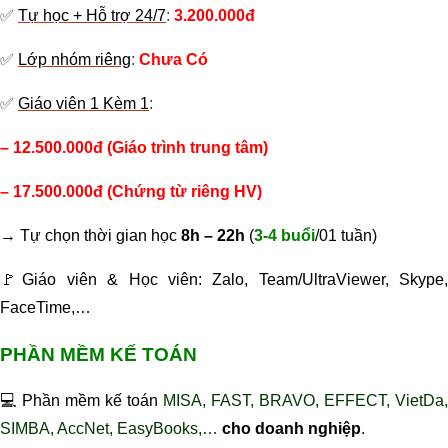
✅
Tự học + Hỗ trợ 24/7
:
3.200.000đ
✅
Lớp nhóm riêng
:
Chưa Có
✅
Giáo viên 1 Kèm 1
:
– 12.500.000đ (Giáo trình trung tâm)
– 17.500.000đ (Chứng từ riêng HV)
→ Tự chọn thời gian học
8h – 22h
(
3-4 buổi
/01 tuần)
🚩
Giáo viên & Học viên: Zalo, Team/UltraViewer, Skype,
FaceTime,…
PHẦN MỀM KẾ TOÁN
💻 Phần mềm kế toán
MISA, FAST, BRAVO, EFFECT, VietDa,
SIMBA, AccNet, EasyBooks,…
cho doanh nghiệp
.