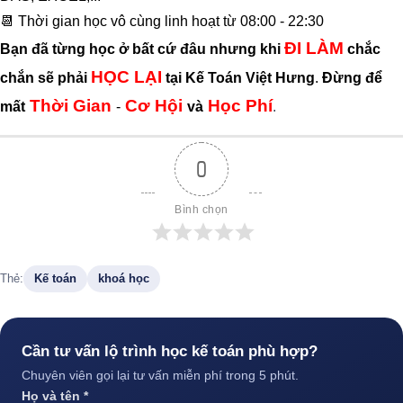
📆 Thời gian học vô cùng linh hoạt từ 08:00 - 22:30
ĐI LÀM
Bạn đã từng học ở bất cứ đâu nhưng khi
chắc
HỌC LẠI
chắn sẽ phải
tại Kế Toán Việt Hưng
.
Đừng để
Thời Gian
Cơ Hội
Học Phí
mất
-
và
.
0
Bình chọn
Thẻ:
Kế toán
khoá học
Cần tư vấn lộ trình học kế toán phù hợp?
Chuyên viên gọi lại tư vấn miễn phí trong 5 phút.
Họ và tên *