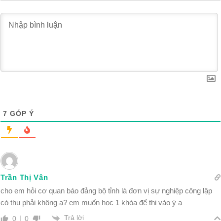
7
GÓP Ý
Trần Thị Vân
cho em hỏi cơ quan báo đảng bộ tỉnh là đơn vị sự nghiệp công lập
có thu phải không ạ? em muốn học 1 khóa để thi vào ý ạ
Trả lời
0
0