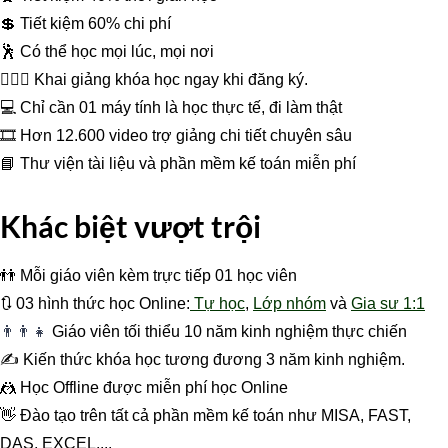
💲 Tiết kiệm 60% chi phí
🕺 Có thể học mọi lúc, mọi nơi
👩‍❤️‍👩 Khai giảng khóa học ngay khi đăng ký.
💻 Chỉ cần 01 máy tính là học thực tế, đi làm thật
🎞 Hơn 12.600 video trợ giảng chi tiết chuyên sâu
📘 Thư viện tài liệu và phần mềm kế toán miễn phí
Khác biệt vượt trội
👬 Mỗi giáo viên kèm trực tiếp 01 học viên
🔃 03 hình thức học Online:
Tự học
,
Lớp nhóm
và
Gia sư 1:1
👨‍👨‍👧
Giáo viên tối thiểu 10 năm kinh nghiệm thực chiến
✍️ Kiến thức khóa học tương đương 3 năm kinh nghiệm.
🤼 Học Offline được miễn phí học Online
👋 Đào tạo trên tất cả phần mềm kế toán như MISA, FAST,
DAS, EXCEL,...