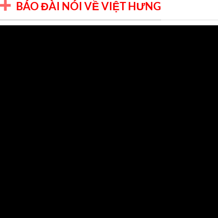
BÁO ĐÀI NÓI VỀ VIỆT HƯNG