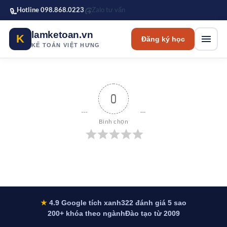
Bỏ qua tới nội dung chính
Hotline 098.868.0223
Zalo tư vấn
lamketoan.vn
K
Đăng ký học
KẾ TOÁN VIỆT HƯNG
0
Bình chọn
★
4.9 Google tích xanh
322 đánh giá 5 sao
200+ khóa theo ngành
Đào tạo từ 2009