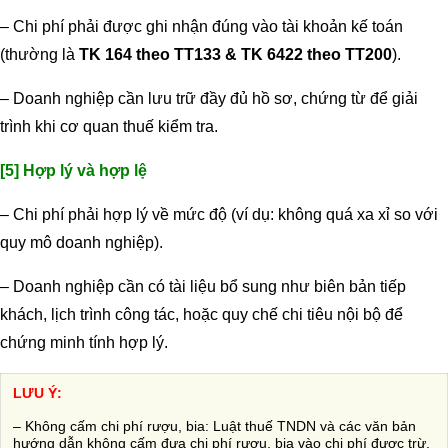
– Chi phí phải được ghi nhận đúng vào tài khoản kế toán
(thường là
TK 164 theo TT133 & TK 6422 theo TT200
).
– Doanh nghiệp cần lưu trữ đầy đủ hồ sơ, chứng từ để giải
trình khi cơ quan thuế kiểm tra.
[5] Hợp lý và hợp lệ
– Chi phí phải hợp lý về mức độ (ví dụ: không quá xa xỉ so với
quy mô doanh nghiệp).
– Doanh nghiệp cần có tài liệu bổ sung như biên bản tiếp
khách, lịch trình công tác, hoặc quy chế chi tiêu nội bộ để
chứng minh tính hợp lý.
LƯU Ý:
– Không cấm chi phí rượu, bia: Luật thuế TNDN và các văn bản
hướng dẫn không cấm đưa chi phí rượu, bia vào chi phí được trừ,