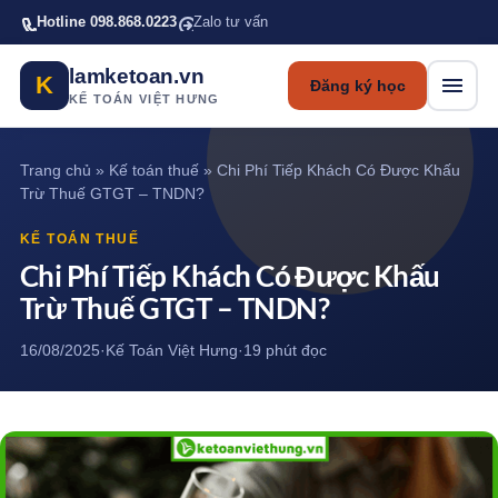
Bỏ qua tới nội dung chính
Hotline 098.868.0223
Zalo tư vấn
lamketoan.vn
K
Đăng ký học
KẾ TOÁN VIỆT HƯNG
Trang chủ
»
Kế toán thuế
»
Chi Phí Tiếp Khách Có Được Khấu
Trừ Thuế GTGT – TNDN?
KẾ TOÁN THUẾ
Chi Phí Tiếp Khách Có Được Khấu
Trừ Thuế GTGT – TNDN?
16/08/2025
·
Kế Toán Việt Hưng
·
19 phút đọc