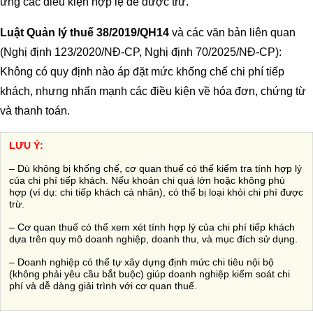
ứng các điều kiện hợp lệ để được trừ.
Luật Quản lý thuế 38/2019/QH14
và các văn bản liên quan
(Nghị định 123/2020/NĐ-CP, Nghị định 70/2025/NĐ-CP):
Không có quy định nào áp đặt mức khống chế chi phí tiếp
khách, nhưng nhấn mạnh các điều kiện về hóa đơn, chứng từ
và thanh toán.
LƯU Ý:
– Dù không bị khống chế, cơ quan thuế có thể kiểm tra tính hợp lý
của chi phí tiếp khách. Nếu khoản chi quá lớn hoặc không phù
hợp (ví dụ: chi tiếp khách cá nhân), có thể bị loại khỏi chi phí được
trừ.
– Cơ quan thuế có thể xem xét tính hợp lý của chi phí tiếp khách
dựa trên quy mô doanh nghiệp, doanh thu, và mục đích sử dụng.
– Doanh nghiệp có thể tự xây dựng định mức chi tiêu nội bộ
(không phải yêu cầu bắt buộc) giúp doanh nghiệp kiểm soát chi
phí và dễ dàng giải trình với cơ quan thuế.