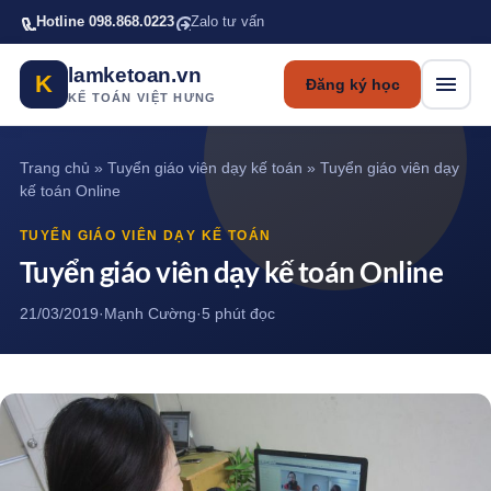
Bỏ qua tới nội dung chính
Hotline 098.868.0223
Zalo tư vấn
lamketoan.vn
K
Đăng ký học
KẾ TOÁN VIỆT HƯNG
Trang chủ
»
Tuyển giáo viên dạy kế toán
»
Tuyển giáo viên dạy
kế toán Online
TUYỂN GIÁO VIÊN DẠY KẾ TOÁN
Tuyển giáo viên dạy kế toán Online
21/03/2019
·
Mạnh Cường
·
5 phút đọc