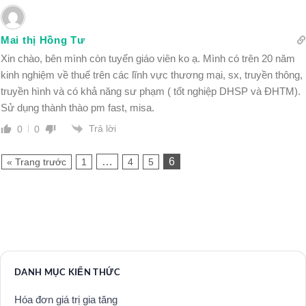
Mai thị Hồng Tư
Xin chào, bên mình còn tuyển giáo viên ko ạ. Mình có trên 20 năm
kinh nghiệm về thuế trên các lĩnh vực thương mại, sx, truyền thông,
truyền hình và có khả năng sư phạm ( tốt nghiệp DHSP và ĐHTM).
Sử dụng thành thào pm fast, misa.
Trả lời
0
0
…
6
« Trang trước
1
4
5
DANH MỤC KIẾN THỨC
Hóa đơn giá trị gia tăng