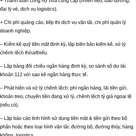
+ Thanh toán công nợ nhà cung cấp (nhiên liệu, bảo dưỡng,
đại lý vé, dịch vụ logistics).
+ Chi phí quảng cáo, tiếp thị dịch vụ vận tải, chi phí quản lý
doanh nghiệp.
– Kiểm kê quỹ tiền mặt định kỳ, lập biên bản kiểm kê, xử lý
chênh lệch thừa/thiếu.
– Lập bảng đối chiếu ngân hàng định kỳ, so sánh số dư tài
khoản 112 với sao kê ngân hàng thực tế.
– Phát hiện và xử lý chênh lệch: phí ngân hàng, lãi tiền gửi,
khoản treo, chuyển tiền đang xử lý, chênh lệch tỷ giá ngoại tệ
(nếu có).
– Lập báo cáo tình hình sử dụng tiền mặt & tiền gửi theo bộ
phận hoặc theo loại hình vận tải: đường bộ, đường thủy, hàng
không, logistics.