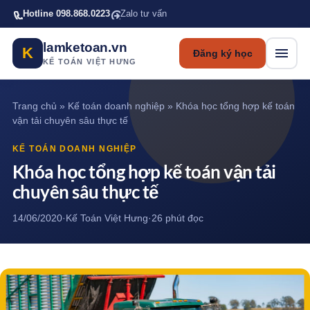
Bỏ qua tới nội dung chính
Hotline 098.868.0223
Zalo tư vấn
lamketoan.vn
K
Đăng ký học
KẾ TOÁN VIỆT HƯNG
Trang chủ
»
Kế toán doanh nghiệp
»
Khóa học tổng hợp kế toán
vận tải chuyên sâu thực tế
KẾ TOÁN DOANH NGHIỆP
Khóa học tổng hợp kế toán vận tải
chuyên sâu thực tế
14/06/2020
·
Kế Toán Việt Hưng
·
26 phút đọc