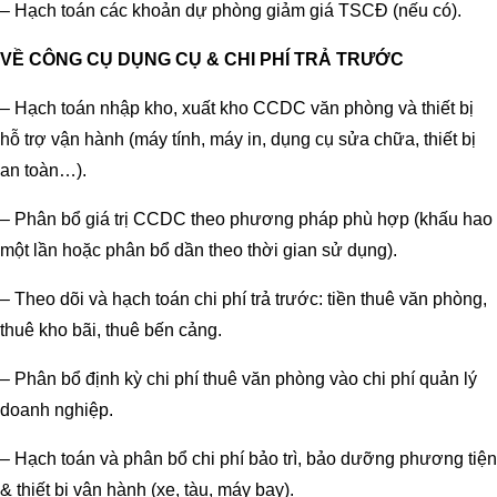
– Hạch toán các khoản dự phòng giảm giá TSCĐ (nếu có).
VỀ CÔNG CỤ DỤNG CỤ & CHI PHÍ TRẢ TRƯỚC
– Hạch toán nhập kho, xuất kho CCDC văn phòng và thiết bị
hỗ trợ vận hành (máy tính, máy in, dụng cụ sửa chữa, thiết bị
an toàn…).
– Phân bổ giá trị CCDC theo phương pháp phù hợp (khấu hao
một lần hoặc phân bổ dần theo thời gian sử dụng).
– Theo dõi và hạch toán chi phí trả trước: tiền thuê văn phòng,
thuê kho bãi, thuê bến cảng.
– Phân bổ định kỳ chi phí thuê văn phòng vào chi phí quản lý
doanh nghiệp.
– Hạch toán và phân bổ chi phí bảo trì, bảo dưỡng phương tiện
& thiết bị vận hành (xe, tàu, máy bay).