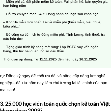
– Miễn phí cài đặt phần mềm kế toán: Full phân hệ, bản quyền gia
hạn hằng năm.
– Hỗ trợ chuyên môn 24/7: Đồng hành dài hạn sau khóa học.
– Kho file mẫu mới nhất: Tải về miễn phí (biểu mẫu, biểu thuế,
biểu phí…).
– Bộ công cụ tiện ích tự động miễn phí: Tính lương, tính thuế, tra
cứu hóa đơn…
– Tặng giáo trình kỹ năng mở rộng: Lập BCTC vay vốn ngân
hàng, thủ tục hải quan, hồ sơ đấu thầu…
Thời gian áp dụng: Từ
11.11.2025
đến hết ngày
16.11.2025
👉 Đăng ký ngay để chốt ưu đãi và nâng cấp năng lực nghề
nghiệp—đầu tư hôm nay, làm chủ tương lai tài chính của bạn
mai sau!
3. 25.000 học viên toàn quốc chọn kế toán Việt
Hưng since 2009?