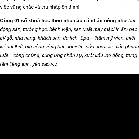
việc vững chắc và thu nhập ổn định!
Cùng 01 số khoá học theo nhu cầu cá nhân riêng như
bất
động sản, trường học, bệnh viện, sản xuất may mặc/ in ấn/ bao
bì/ gỗ, nhà hàng, khách sạn, du lịch, Spa – thẩm mỹ viện, thiết
kế nội thất, gia công vàng bạc, logistic, sửa chữa xe, văn phòng
luật – công chứng, cung ứng nhân sự, xuất kẩu lao động, trung
tâm tiếng anh, yến sào,v.v.