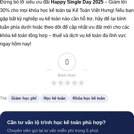
Đừng bỏ lỡ siêu ưu đãi
Happy Single Day 2025
– Giảm tới
30% cho mọi khóa học kế toán tại Kế Toán Việt Hưng! Nếu bạn
gặp bất kỳ nghiệp vụ kế toán nào cần hỗ trợ, hãy để lại bình
luận phía dưới hoặc theo dõi để cập nhật ưu đãi mới cho các
khóa kế toán tổng hợp – thuế và dịch vụ kế toán đa lĩnh vực
ngay hôm nay!
0
Bình chọn
Thẻ:
Giảm học phí
Học kế toán
Khóa học kế toán
Cần tư vấn lộ trình học kế toán phù hợp?
Chuyên viên gọi lại tư vấn miễn phí trong 5 phút.