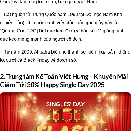
Quốc) và lan rộng toàn cầu, bao gồm Việt Nam.
– Bắt nguồn từ Trung Quốc năm 1993 tại Đại học Nam Khai
(Thiên Tân), khi nhóm sinh viên độc thân gọi ngày này là
“Quang Côn Tiết” (Tiết que kẹo đơn) vì bốn số “1” giống hình
que kẹo mỏng manh của người cô đơn.
– Từ năm 2009, Alibaba biến nó thành sự kiện mua sắm khổng
lồ, vượt cả Black Friday về doanh số.
2. Trung tâm Kế Toán Việt Hưng – Khuyến Mãi
Giảm Tới 30% Happy Single Day 2025