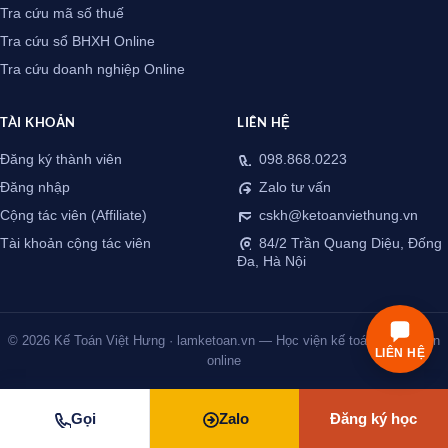
Tra cứu mã số thuế
Tra cứu sổ BHXH Online
Tra cứu doanh nghiệp Online
TÀI KHOẢN
LIÊN HỆ
Đăng ký thành viên
098.868.0223
Đăng nhập
Zalo tư vấn
Cộng tác viên (Affiliate)
cskh@ketoanviethung.vn
Tài khoản cộng tác viên
84/2 Trần Quang Diệu, Đống
Đa, Hà Nội
© 2026 Kế Toán Việt Hưng · lamketoan.vn — Học viện kế toán thực chiến
LIÊN HỆ
online
Gọi
Zalo
Đăng ký học