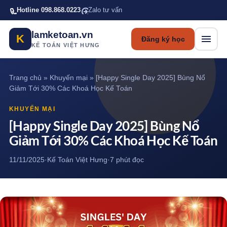
Bỏ qua tới nội dung chính
Hotline 098.868.0223
Zalo tư vấn
lamketoan.vn
K
Đăng ký học
KẾ TOÁN VIỆT HƯNG
Trang chủ
»
Khuyến mại
»
[Happy Single Day 2025] Bùng Nổ
Giảm Tới 30% Các Khoá Học Kế Toán
KHUYẾN MẠI
[Happy Single Day 2025] Bùng Nổ
Giảm Tới 30% Các Khoá Học Kế Toán
11/11/2025
·
Kế Toán Việt Hưng
·
7 phút đọc