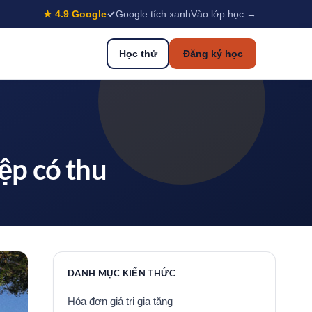
★ 4.9 Google
Google tích xanh
Vào lớp học →
Học thử
Đăng ký học
ệp có thu
DANH MỤC KIẾN THỨC
Hóa đơn giá trị gia tăng