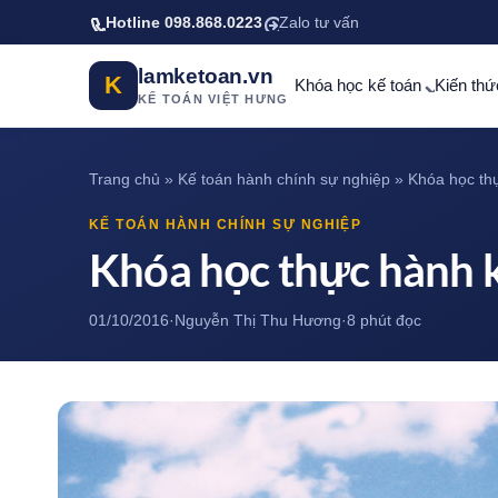
Bỏ qua tới nội dung chính
Hotline 098.868.0223
Zalo tư vấn
lamketoan.vn
K
Khóa học kế toán
Kiến thứ
KẾ TOÁN VIỆT HƯNG
Trang chủ
»
Kế toán hành chính sự nghiệp
»
Khóa học thự
KẾ TOÁN HÀNH CHÍNH SỰ NGHIỆP
Khóa học thực hành k
01/10/2016
·
Nguyễn Thị Thu Hương
·
8 phút đọc