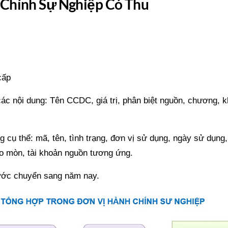
h Chính Sự Nghiệp Có Thu
cấp
c nội dung: Tên CCDC, giá trị, phân biệt nguồn, chương, k
cụ thể: mã, tên, tình trạng, đơn vị sử dụng, ngày sử dụng
hao mòn, tài khoản nguồn tương ứng.
rước chuyển sang năm nay.