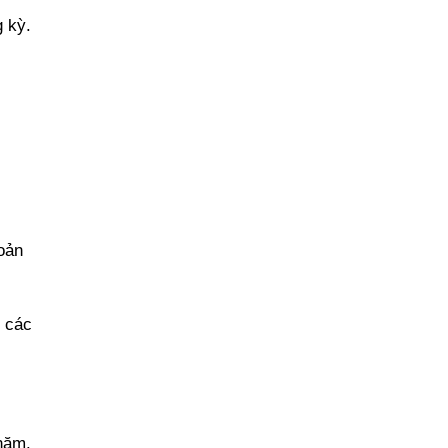
g kỳ.
oản
i các
năm.