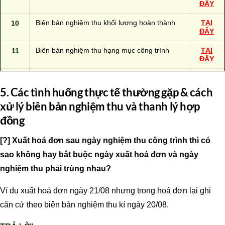
ĐÂY
10
Biên bản nghiệm thu khối lượng hoàn thành
TẠI
ĐÂY
11
Biên bản nghiệm thu hạng mục công trình
TẠI
ĐÂY
12
Biên bản nghiệm thu
đưa vào sử dụng
TẠI
ĐÂY
5. Các tình huống thực tế thường gặp & cách
xử lý biên bản nghiệm thu và thanh lý hợp
13
Biên bản thanh lý hợp đồng thông dụng
TẠI
ĐÂY
đồng
14
Biên bản thanh lý hợp đồng dịch vụ
TẠI
[?] Xuất hoá đơn sau ngày nghiệm thu công trình thì có
ĐÂY
sao không hay bắt buộc ngày xuất hoá đơn và ngày
nghiệm thu phải trùng nhau?
Ví dụ xuất hoá đơn ngày 21/08 nhưng trong hoá đơn lại ghi
căn cứ theo biên bản nghiệm thu kí ngày 20/08.