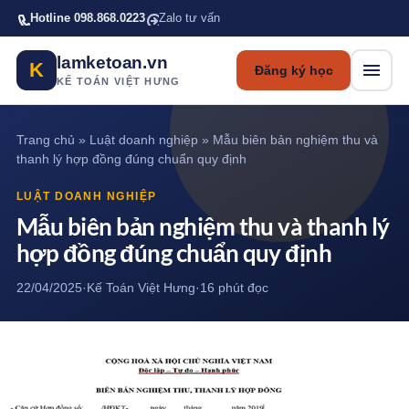
Bỏ qua tới nội dung chính
Hotline 098.868.0223
Zalo tư vấn
lamketoan.vn
K
Đăng ký học
KẾ TOÁN VIỆT HƯNG
Trang chủ
»
Luật doanh nghiệp
»
Mẫu biên bản nghiệm thu và
thanh lý hợp đồng đúng chuẩn quy định
LUẬT DOANH NGHIỆP
Mẫu biên bản nghiệm thu và thanh lý
hợp đồng đúng chuẩn quy định
22/04/2025
·
Kế Toán Việt Hưng
·
16 phút đọc