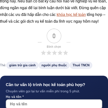
trọng này. Nếu bạn có bất kỳ câu hỏi nào về nghiệp vụ kế toán,
đừng ngần ngại để lại bình luận dưới bài viết. Đừng quên cập
nhật các ưu đãi hấp dẫn cho các
khóa học kế toán
tổng hợp –
thuế và các gói dịch vụ kế toán đa lĩnh vực ngay hôm nay!
0
Bình chọn
Thẻ:
giảm trừ gia cảnh
người phụ thuộc
Thuế TNCN
Cần tư vấn lộ trình học kế toán phù hợp?
Chuyên viên gọi lại tư vấn miễn phí trong 5 phút.
Họ và tên *