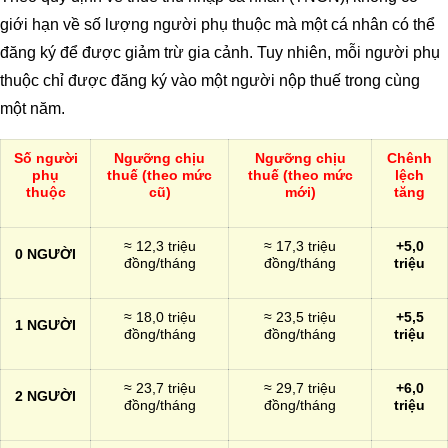
giới hạn về số lượng người phụ thuộc mà một cá nhân có thể
đăng ký để được giảm trừ gia cảnh. Tuy nhiên, mỗi người phụ
thuộc chỉ được đăng ký vào một người nộp thuế trong cùng
một năm.
Số người
Ngưỡng chịu
Ngưỡng chịu
Chênh
phụ
thuế (theo mức
thuế (theo mức
lệch
thuộc
cũ)
mới)
tăng
≈ 12,3 triệu
≈ 17,3 triệu
+5,0
0 NGƯỜI
đồng/tháng
đồng/tháng
triệu
≈ 18,0 triệu
≈ 23,5 triệu
+5,5
1 NGƯỜI
đồng/tháng
đồng/tháng
triệu
≈ 23,7 triệu
≈ 29,7 triệu
+6,0
2 NGƯỜI
đồng/tháng
đồng/tháng
triệu