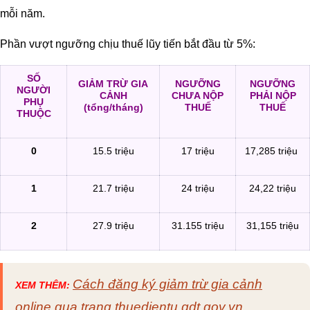
mỗi năm.
Phần vượt ngưỡng chịu thuế lũy tiến bắt đầu từ 5%:
SỐ
GIẢM TRỪ GIA
NGƯỠNG
NGƯỠNG
NGƯỜI
CẢNH
CHƯA NỘP
PHẢI NỘP
PHỤ
(tổng/tháng)
THUẾ
THUẾ
THUỘC
0
15.5 triệu
17 triệu
17,285 triệu
1
21.7 triệu
24 triệu
24,22 triệu
2
27.9 triệu
31.155 triệu
31,155 triệu
Cách đăng ký giảm trừ gia cảnh
XEM THÊM:
online qua trang thuedientu.gdt.gov.vn