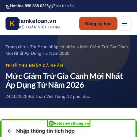
Bỏ qua tới nội dung chính
Hotline 098.868.0223
Zalo tư vấn
lamketoan.vn
K
Đăng ký học
KẾ TOÁN VIỆT HƯNG
Trang chủ
»
Thuế thu nhập cá nhân
»
Mức Giảm Trừ Gia Cảnh
Mới Nhất Áp Dụng Từ Năm 2026
THUẾ THU NHẬP CÁ NHÂN
Mức Giảm Trừ Gia Cảnh Mới Nhất
Áp Dụng Từ Năm 2026
24/10/2025
·
Kế Toán Việt Hưng
·
12 phút đọc