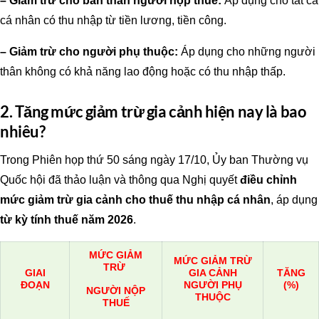
– Giảm trừ cho bản thân người nộp thuế:
Áp dụng cho tất cả
cá nhân có thu nhập từ tiền lương, tiền công.
– Giảm trừ cho người phụ thuộc:
Áp dụng cho những người
thân không có khả năng lao động hoặc có thu nhập thấp.
2. Tăng mức giảm trừ gia cảnh hiện nay là bao
nhiêu?
Trong Phiên họp thứ 50 sáng ngày 17/10, Ủy ban Thường vụ
Quốc hội đã thảo luận và thông qua Nghị quyết
điều chỉnh
mức giảm trừ gia cảnh cho thuế thu nhập cá nhân
, áp dụng
từ kỳ tính thuế năm 2026
.
MỨC GIẢM
MỨC GIẢM TRỪ
TRỪ
GIAI
GIA CẢNH
TĂNG
ĐOẠN
NGƯỜI PHỤ
(%)
NGƯỜI NỘP
THUỘC
THUẾ