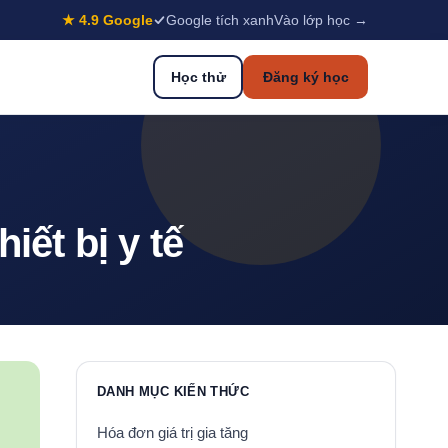
★ 4.9 Google
Google tích xanh
Vào lớp học →
Học thử
Đăng ký học
iết bị y tế
DANH MỤC KIẾN THỨC
Hóa đơn giá trị gia tăng