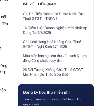
BÀI VIẾT LIÊN QUAN
Chi Phí Tiếp Khách Có Được Khấu Trừ
 nội
Thuế GTGT – TNDN?
n đến
16 Điểm Luật Doanh Nghiệp Mới Nhất Áp
Dụng Từ 1/7/2025
Các Loại Hàng Hoá Không Chịu Thuế
GTGT – Nghị Định 174 2025
p
Mẫu biên bản nghiệm thu và thanh lý hợp
đồng đúng chuẩn quy định
ướng
26 Đối Tượng Không Chịu Thuế GTGT
5/TT –
Mới Nhất (Dự Thảo Sửa Đổi)
nhập
Đăng ký học thử miễn phí
Trải nghiệm một buổi học 1-1 trước khi
quyết định.