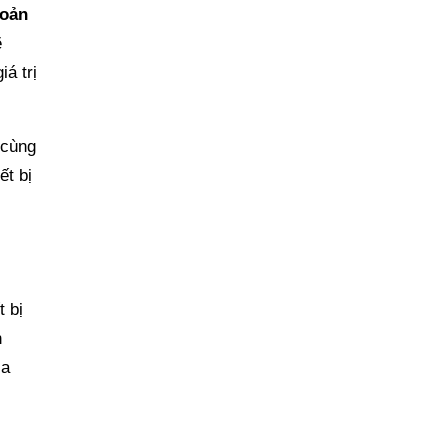
oản
ẽ
á trị
 cùng
ết bị
 bị
n
ia