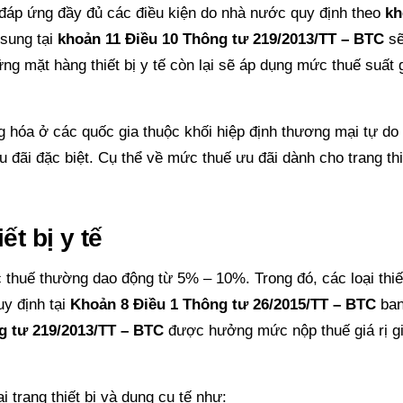
 đáp ứng đầy đủ các điều kiện do nhà nước quy định theo
kh
sung tại
khoản 11 Điều 10 Thông tư 219/2013/TT – BTC
s
g mặt hàng thiết bị y tế còn lại sẽ áp dụng mức thuế suất gi
 hóa ở các quốc gia thuộc khối hiệp định thương mại tự do
ãi đặc biệt. Cụ thể về mức thuế ưu đãi dành cho trang thi
ết bị y tế
 thuế thường dao động từ 5% – 10%. Trong đó, các loại thiết
y định tại
Khoản 8 Điều 1 Thông tư 26/2015/TT – BTC
ba
g tư 219/2013/TT – BTC
được hưởng mức nộp thuế giá rị g
trang thiết bị và dụng cụ tế như: