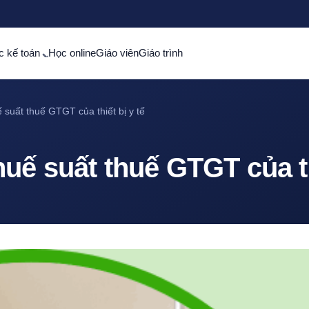
c kế toán
Học online
Giáo viên
Giáo trình
 suất thuế GTGT của thiết bị y tế
uế suất thuế GTGT của th