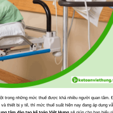
 một trong những mức thuế được khá nhiều người quan tâm. 
và thiết bị y tế, thì mức thuế suất hiện nay đang áp dụng v
ung tâm đào tạo kế toán Việt Hưng
sẽ giúp cho bạn hiểu r