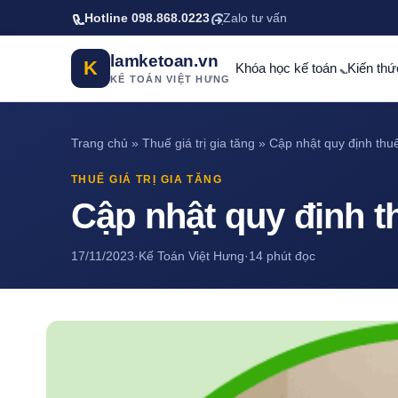
Bỏ qua tới nội dung chính
Hotline 098.868.0223
Zalo tư vấn
lamketoan.vn
K
Khóa học kế toán
Kiến thứ
KẾ TOÁN VIỆT HƯNG
Trang chủ
»
Thuế giá trị gia tăng
»
Cập nhật quy định thuế
THUẾ GIÁ TRỊ GIA TĂNG
Cập nhật quy định th
17/11/2023
·
Kế Toán Việt Hưng
·
14 phút đọc