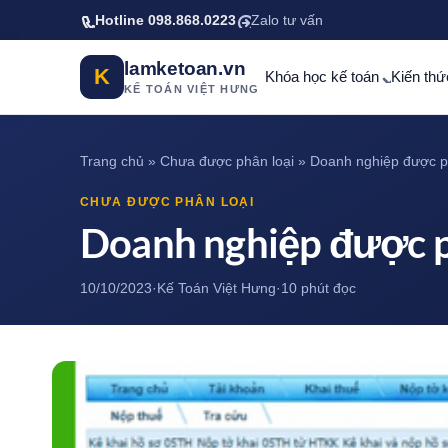
Bỏ qua tới nội dung chính
Hotline 098.868.0223
Zalo tư vấn
lamketoan.vn
K
Khóa học kế toán
Kiến thứ
KẾ TOÁN VIỆT HƯNG
Trang chủ
»
Chưa được phân loại
»
Doanh nghiệp được ph
CHƯA ĐƯỢC PHÂN LOẠI
Doanh nghiệp được ph
10/10/2023
·
Kế Toán Việt Hưng
·
10 phút đọc