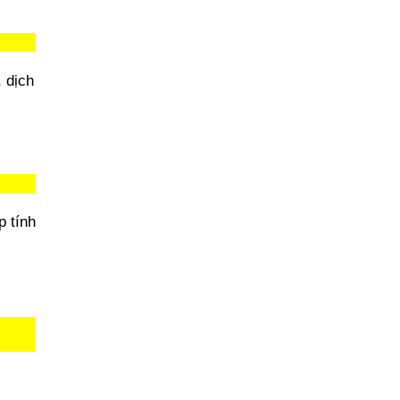
 dịch
p tính