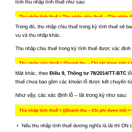
tính thu nhập tính thuế như sau:
Thu nhập tính thuế = Thu nhập chịu thuế – (Thu nhập 
Trong đó, thu nhập chịu thuế trong kỳ tính thuế sẽ b
vụ và thu nhập khác.
Thu nhập chịu thuế trong kỳ tính thuế được xác định
Thu nhập chịu thuế = (Doanh thu – Chi phí được trừ) +
Mặt khác, theo
Điều 9, Thông tư 78/2014/TT-BTC
lỗ
thuế chưa bao gồm các khoản lỗ được kết chuyển t
Như vậy, các xác định lỗ – lãi trong kỳ như sau:
Thu nhập tính thuế = ((Doanh thu – Chi phí được trừ) 
Nếu thu nhập tính thuế dương nghĩa là lãi thì DN 