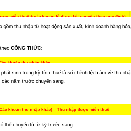
được miễn thuế + các khoản lỗ được kết chuyển theo quy định)
ao gồm thu nhập từ hoạt động sản xuất, kinh doanh hàng hóa,
 theo
CÔNG THỨC:
 Các khoản thu nhập khác
 phát sinh trong kỳ tính thuế là số chênh lệch âm về thu nhậ
ừ các năm trước chuyển sang.
+ Các khoản thu nhập khác) – Thu nhập được miễn thuế.
có thể chuyển lỗ từ kỳ trước sang.