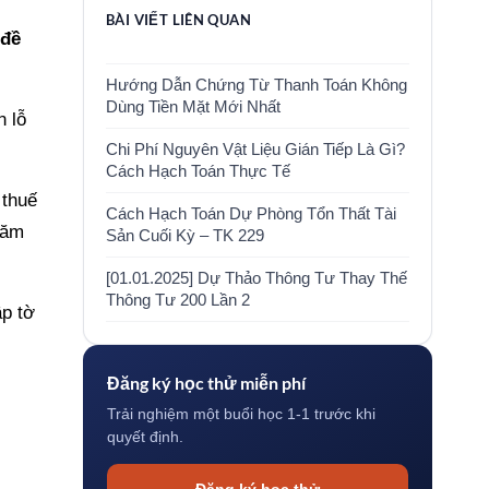
BÀI VIẾT LIÊN QUAN
 đề
Hướng Dẫn Chứng Từ Thanh Toán Không
Dùng Tiền Mặt Mới Nhất
n lỗ
Chi Phí Nguyên Vật Liệu Gián Tiếp Là Gì?
Cách Hạch Toán Thực Tế
 thuế
Cách Hạch Toán Dự Phòng Tổn Thất Tài
năm
Sản Cuối Kỳ – TK 229
[01.01.2025] Dự Thảo Thông Tư Thay Thế
Thông Tư 200 Lần 2
ập tờ
Đăng ký học thử miễn phí
Trải nghiệm một buổi học 1-1 trước khi
quyết định.