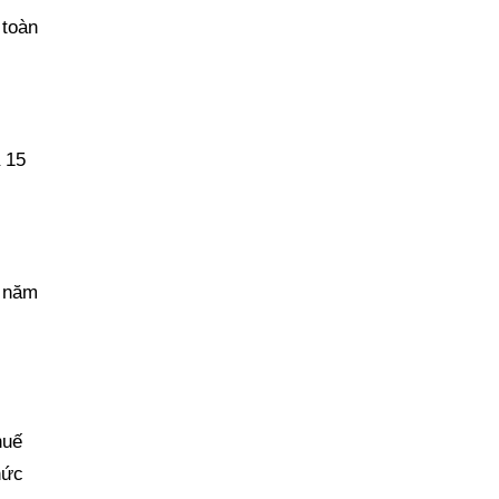
 toàn
 15
a năm
huế
hức