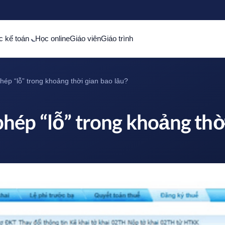
c kế toán
Học online
Giáo viên
Giáo trình
ép “lỗ” trong khoảng thời gian bao lâu?
ép “lỗ” trong khoảng thời