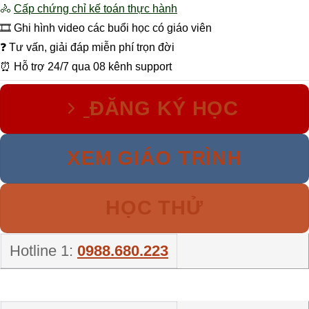
🚴
Cấp chứng chỉ kế toán thực hành
🎞 Ghi hình video các buổi học có giáo viên
❓ Tư vấn, giải đáp miễn phí trọn đời
⏰ Hỗ trợ 24/7 qua 08 kênh support
ĐĂNG KÝ HỌC
XEM GIÁO TRÌNH
HỌC THỬ
Hotline 1:
0988.680.223