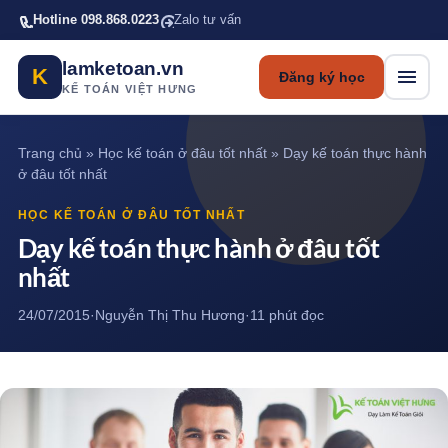
Bỏ qua tới nội dung chính
Hotline 098.868.0223
Zalo tư vấn
lamketoan.vn
K
Đăng ký học
KẾ TOÁN VIỆT HƯNG
Trang chủ
»
Học kế toán ở đâu tốt nhất
»
Dạy kế toán thực hành
ở đâu tốt nhất
HỌC KẾ TOÁN Ở ĐÂU TỐT NHẤT
Dạy kế toán thực hành ở đâu tốt
nhất
24/07/2015
·
Nguyễn Thị Thu Hương
·
11 phút đọc