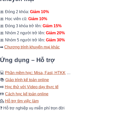
🎀 Đóng 2 khóa:
Giảm 10%
🎀 Học viên cũ:
Giảm 10%
🎀 Đóng 3 khóa trở lên:
Giảm 15%
🎀 Nhóm 2 người trở lên:
Giảm 20%
🎀 Nhóm 5 người trở lên:
Giảm 30%
➡
Chương trình khuyến mại khác
Ứng dụng – Hỗ trợ
💻
Phần mềm học: Misa, Fast, HTKK
…
📚
Giáo trình kế toán online
⏯
Học thử với Video dạy thực tế
👫
Cách học kế toán online
💁
Hỗ trợ tìm việc làm
❓ Hỗ trợ nghiệp vụ miễn phí trọn đời