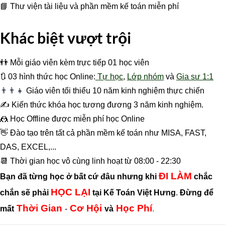
📘 Thư viện tài liệu và phần mềm kế toán miễn phí
Khác biệt vượt trội
👬 Mỗi giáo viên kèm trực tiếp 01 học viên
🔃 03 hình thức học Online:
Tự học
,
Lớp nhóm
và
Gia sư 1:1
👨‍👨‍👧
Giáo viên tối thiểu 10 năm kinh nghiệm thực chiến
✍️ Kiến thức khóa học tương đương 3 năm kinh nghiệm.
🤼 Học Offline được miễn phí học Online
👋 Đào tạo trên tất cả phần mềm kế toán như MISA, FAST,
DAS, EXCEL,...
📆 Thời gian học vô cùng linh hoạt từ 08:00 - 22:30
ĐI LÀM
Bạn đã từng học ở bất cứ đâu nhưng khi
chắc
HỌC LẠI
chắn sẽ phải
tại Kế Toán Việt Hưng
.
Đừng để
Thời Gian
Cơ Hội
Học Phí
mất
-
và
.