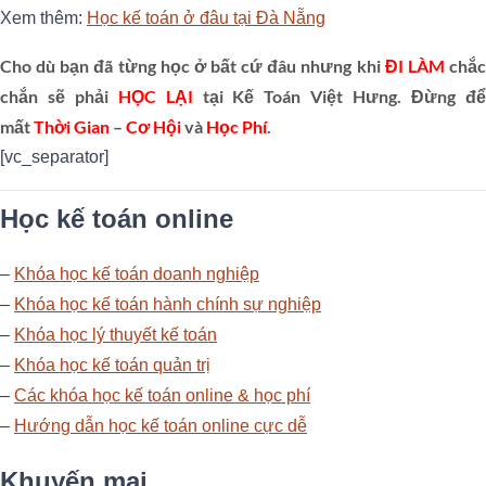
Xem thêm:
Học kế toán ở đâu tại Đà Nẵng
Cho dù bạn đã từng học ở bất cứ đâu nhưng khi
ĐI LÀM
chắ
chắn sẽ phải
HỌC LẠI
tại Kế Toán Việt Hưng
.
Đừng đ
mất
Thời Gian
–
Cơ Hội
và
Học Phí
.
[vc_separator]
Học kế toán online
–
Khóa học kế toán doanh nghiệp
–
Khóa học kế toán hành chính sự nghiệp
–
Khóa học lý thuyết kế toán
–
Khóa học kế toán quản trị
–
Các khóa học kế toán online & học phí
–
Hướng dẫn học kế toán online cực dễ
Khuyến mại