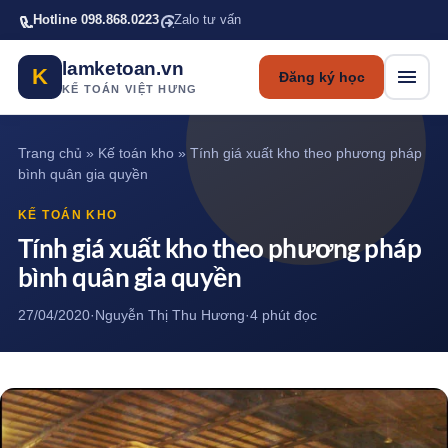
Bỏ qua tới nội dung chính
Hotline 098.868.0223
Zalo tư vấn
lamketoan.vn
K
Đăng ký học
KẾ TOÁN VIỆT HƯNG
Trang chủ
»
Kế toán kho
»
Tính giá xuất kho theo phương pháp
bình quân gia quyền
KẾ TOÁN KHO
Tính giá xuất kho theo phương pháp
bình quân gia quyền
27/04/2020
·
Nguyễn Thị Thu Hương
·
4 phút đọc