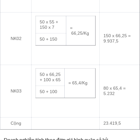
55/Kg
100 +
100
50 x 55 +
150 x 7
=
66,25/Kg
150 x 66,25 =
NK02
50 + 150
9.937,5
50 x 66,25
+ 100 x 65
= 65,4/Kg
80 x 65,4 =
NK03
50 + 100
5.232
Cộng
23.419,5
– Doanh nghiệp tính theo đơn giá bình quân cả kỳ