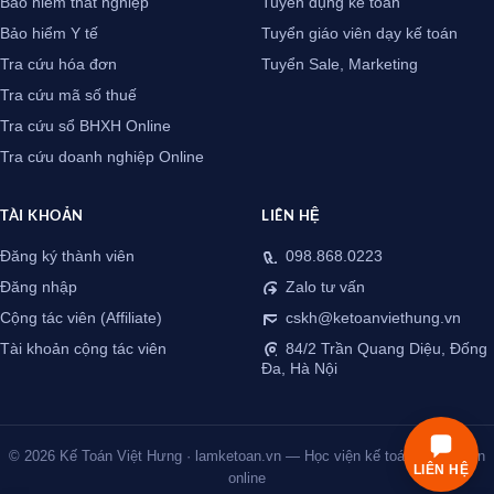
Bảo hiểm thất nghiệp
Tuyển dụng kế toán
Bảo hiểm Y tế
Tuyển giáo viên dạy kế toán
Tra cứu hóa đơn
Tuyển Sale, Marketing
Tra cứu mã số thuế
Tra cứu sổ BHXH Online
Tra cứu doanh nghiệp Online
TÀI KHOẢN
LIÊN HỆ
Đăng ký thành viên
098.868.0223
Đăng nhập
Zalo tư vấn
Cộng tác viên (Affiliate)
cskh@ketoanviethung.vn
Tài khoản cộng tác viên
84/2 Trần Quang Diệu, Đống
Đa, Hà Nội
© 2026 Kế Toán Việt Hưng · lamketoan.vn — Học viện kế toán thực chiến
LIÊN HỆ
online