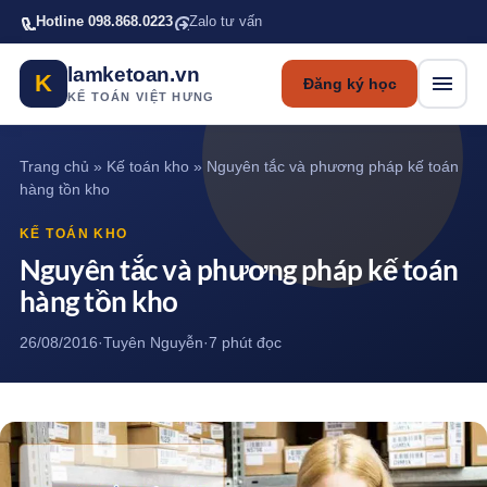
Bỏ qua tới nội dung chính
Hotline 098.868.0223
Zalo tư vấn
lamketoan.vn
K
Đăng ký học
KẾ TOÁN VIỆT HƯNG
Trang chủ
»
Kế toán kho
»
Nguyên tắc và phương pháp kế toán
hàng tồn kho
KẾ TOÁN KHO
Nguyên tắc và phương pháp kế toán
hàng tồn kho
26/08/2016
·
Tuyên Nguyễn
·
7 phút đọc