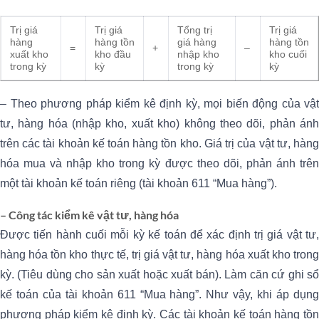
Trị giá
Trị giá
Tổng trị
Trị giá
hàng
hàng tồn
giá hàng
hàng tồn
=
+
–
xuất kho
kho đầu
nhập kho
kho cuối
trong kỳ
kỳ
trong kỳ
kỳ
– Theo phương pháp kiểm kê định kỳ, mọi biến động của vật
tư, hàng hóa (nhập kho, xuất kho) không theo dõi, phản ánh
trên các tài khoản kế toán hàng tồn kho. Giá trị của vật tư, hàng
hóa mua và nhập kho trong kỳ được theo dõi, phản ánh trên
một tài khoản kế toán riêng (tài khoản 611 “Mua hàng”).
– Công tác kiểm kê vật tư, hàng hóa
Được tiến hành cuối mỗi kỳ kế toán để xác định trị giá vật tư,
hàng hóa tồn kho thực tế, trị giá vật tư, hàng hóa xuất kho trong
kỳ. (Tiêu dùng cho sản xuất hoặc xuất bán). Làm căn cứ ghi sổ
kế toán của tài khoản 611 “Mua hàng”. Như vậy, khi áp dụng
phương pháp kiểm kê định kỳ. Các tài khoản kế toán hàng tồn