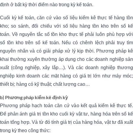
định ở bất kỳ thời điểm nào trong kỳ kế toán.
Cuối kỳ kế toán, căn cứ vào số liệu kiểm kê thực tế hàng tồn
kho; so sánh, đối chiếu với số liệu hàng tồn kho trên sổ kế
toán. Về nguyên tắc số tồn kho thực tế phải luôn phù hợp với
số tồn kho trên sổ kế toán. Nếu có chênh lệch phải truy tìm
nguyên nhân và có giải pháp xử lý kịp thời. Phương pháp kê
khai thường xuyên thường áp dụng cho các doanh nghiệp sản
xuất (công nghiệp, xây lắp…). Và các doanh nghiệp thương
nghiệp kinh doanh các mặt hàng có giá trị lớn như máy móc;
thiết bị; hàng có kỹ thuật; chất lượng cao…
b) Phương pháp kiểm kê định kỳ
Phương pháp hạch toán căn cứ vào kết quả kiểm kê thực tế.
Để phản ánh giá trị tồn kho cuối kỳ vật tư, hàng hóa trên sổ kế
toán tổng hợp. Và từ đó tính giá trị của hàng hóa, vật tư đã xuất
trong kỳ theo công thức: