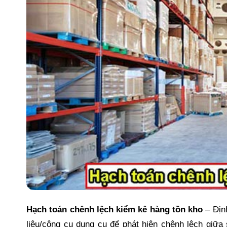
Hạch toán chênh lệch kiểm kê hàng tồn kho
– Địn
liệu/công cụ dụng cụ để phát hiện chênh lệch giữa 