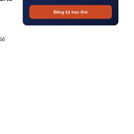
Đăng ký học thử
 Số