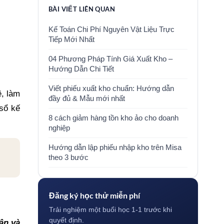
BÀI VIẾT LIÊN QUAN
Kế Toán Chi Phí Nguyên Vật Liệu Trực
Tiếp Mới Nhất
04 Phương Pháp Tính Giá Xuất Kho –
Hướng Dẫn Chi Tiết
Viết phiếu xuất kho chuẩn: Hướng dẫn
ê, làm
đầy đủ & Mẫu mới nhất
 sổ kế
8 cách giảm hàng tồn kho ảo cho doanh
nghiệp
Hướng dẫn lập phiếu nhập kho trên Misa
theo 3 bước
Đăng ký học thử miễn phí
Trải nghiệm một buổi học 1-1 trước khi
quyết định.
ân và