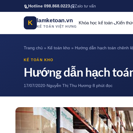
Bỏ qua tới nội dung chính
Hotline 098.868.0223
Zalo tư vấn
lamketoan.vn
K
Khóa học kế toán
Kiến thứ
KẾ TOÁN VIỆT HƯNG
Trang chủ
»
Kế toán kho
»
Hướng dẫn hạch toán chênh lệ
KẾ TOÁN KHO
Hướng dẫn hạch toán
17/07/2020
·
Nguyễn Thị Thu Hương
·
8 phút đọc