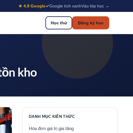
★ 4.9 Google
Google tích xanh
Vào lớp học →
Học thử
Đăng ký học
tồn kho
DANH MỤC KIẾN THỨC
Hóa đơn giá trị gia tăng