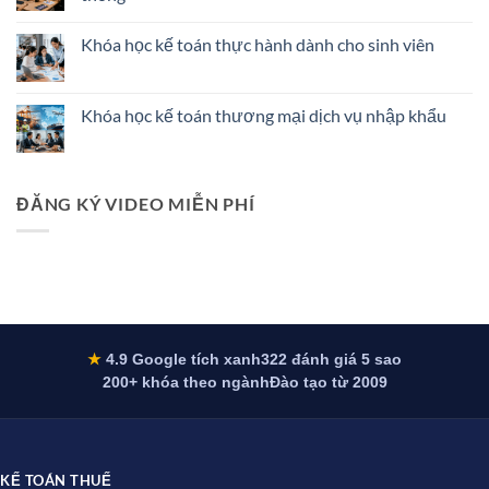
được
ở
file
Thông
Không
XML:
Tư
có
Khóa học kế toán thực hành dành cho sinh viên
nguyên
58/2026/TT-
bình
nhân
BTC:
luận
Không
và
Chế
ở
có
cách
Độ
Khóa
bình
sửa
Kế
học
luận
Khóa học kế toán thương mại dịch vụ nhập khẩu
dứt
Toán
kế
ở
điểm
Doanh
toán
Khóa
Không
2026
Nghiệp
tổng
học
có
Siêu
hợp
kế
bình
Nhỏ
công
toán
luận
Từ
ty
thực
ở
ĐĂNG KÝ VIDEO MIỄN PHÍ
1/7/2026
dịch
hành
Khóa
vụ
dành
học
truyền
cho
kế
thông
sinh
toán
viên
thương
mại
dịch
vụ
nhập
khẩu
★
4.9 Google tích xanh
322 đánh giá 5 sao
200+ khóa theo ngành
Đào tạo từ 2009
KẾ TOÁN THUẾ