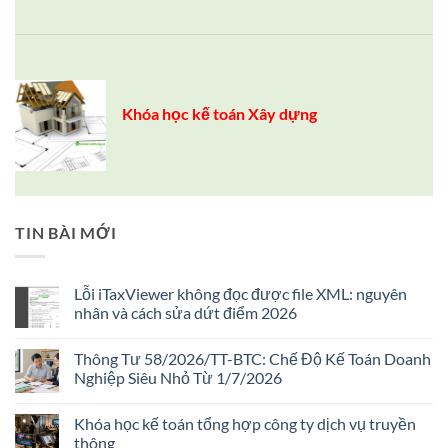
Khóa học kế toán Xây dựng
TIN BÀI MỚI
Lỗi iTaxViewer không đọc được file XML: nguyên
nhân và cách sửa dứt điểm 2026
Không
có
Thông Tư 58/2026/TT-BTC: Chế Độ Kế Toán Doanh
bình
luận
Nghiệp Siêu Nhỏ Từ 1/7/2026
ở
Lỗi
Không
iTaxViewer
có
Khóa học kế toán tổng hợp công ty dịch vụ truyền
không
bình
đọc
luận
thông