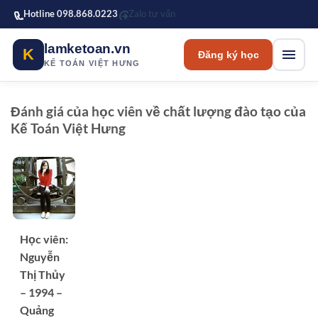
Bỏ qua tới nội dung chính
Hotline 098.868.0223
Zalo tư vấn
lamketoan.vn
K
Đăng ký học
KẾ TOÁN VIỆT HƯNG
Đánh giá của học viên về chất lượng đào tạo của
Kế Toán Việt Hưng
Học viên:
Nguyễn
Thị Thủy
– 1994 –
Quảng