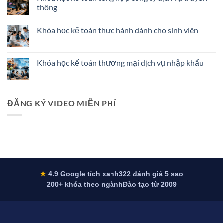
đọc
luận
thông
được
ở
file
Thông
Không
XML:
Tư
có
Khóa học kế toán thực hành dành cho sinh viên
nguyên
58/2026/TT-
bình
nhân
BTC:
luận
Không
và
Chế
ở
có
cách
Độ
Khóa
bình
sửa
Kế
học
luận
Khóa học kế toán thương mại dịch vụ nhập khẩu
dứt
Toán
kế
ở
điểm
Doanh
toán
Khóa
Không
2026
Nghiệp
tổng
học
có
Siêu
hợp
kế
bình
Nhỏ
công
toán
luận
Từ
ty
thực
ở
ĐĂNG KÝ VIDEO MIỄN PHÍ
1/7/2026
dịch
hành
Khóa
vụ
dành
học
truyền
cho
kế
thông
sinh
toán
viên
thương
mại
dịch
vụ
nhập
khẩu
★
4.9 Google tích xanh
322 đánh giá 5 sao
200+ khóa theo ngành
Đào tạo từ 2009