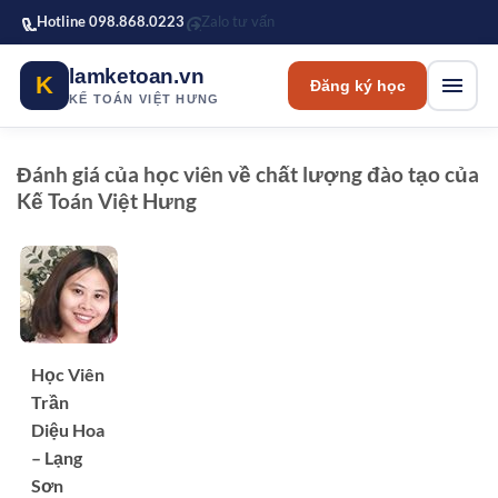
Bỏ qua tới nội dung chính
Hotline 098.868.0223
Zalo tư vấn
lamketoan.vn
K
Đăng ký học
KẾ TOÁN VIỆT HƯNG
Đánh giá của học viên về chất lượng đào tạo của
Kế Toán Việt Hưng
Học Viên
Trần
Diệu Hoa
– Lạng
Sơn