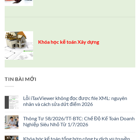
Khóa học kế toán Xây dựng
TIN BÀI MỚI
Lỗi iTaxViewer không đọc được file XML: nguyên
nhân và cách sửa dứt điểm 2026
Không
có
Thông Tư 58/2026/TT-BTC: Chế Độ Kế Toán Doanh
bình
luận
Nghiệp Siêu Nhỏ Từ 1/7/2026
ở
Lỗi
Không
iTaxViewer
có
Khóa học kế toán tổng hợp công ty dịch vụ truyền
không
bình