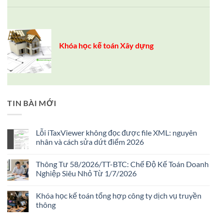
Khóa học kế toán Xây dựng
TIN BÀI MỚI
Lỗi iTaxViewer không đọc được file XML: nguyên
nhân và cách sửa dứt điểm 2026
Không
có
Thông Tư 58/2026/TT-BTC: Chế Độ Kế Toán Doanh
bình
luận
Nghiệp Siêu Nhỏ Từ 1/7/2026
ở
Lỗi
Không
iTaxViewer
có
Khóa học kế toán tổng hợp công ty dịch vụ truyền
không
bình
đọc
luận
thông
được
ở
file
Thông
Không