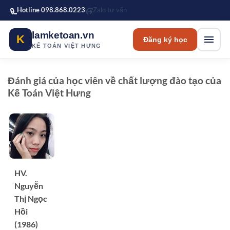
Bỏ qua tới nội dung chính
Hotline 098.868.0223
Zalo tư vấn
lamketoan.vn
K
Đăng ký học
KẾ TOÁN VIỆT HƯNG
Đánh giá của học viên về chất lượng đào tạo của
Kế Toán Việt Hưng
HV.
Nguyễn
Thị Ngọc
Hồi
(1986)