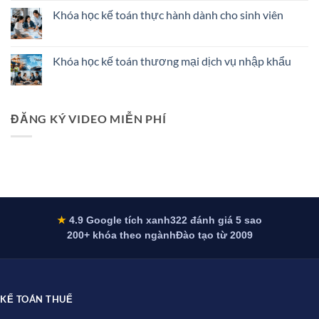
XML:
Tư
có
Khóa học kế toán thực hành dành cho sinh viên
nguyên
58/2026/TT-
bình
nhân
BTC:
luận
Không
và
Chế
ở
có
cách
Độ
Khóa
bình
sửa
Kế
học
luận
Khóa học kế toán thương mại dịch vụ nhập khẩu
dứt
Toán
kế
ở
điểm
Doanh
toán
Khóa
Không
2026
Nghiệp
tổng
học
có
Siêu
hợp
kế
bình
Nhỏ
công
toán
luận
Từ
ty
thực
ở
ĐĂNG KÝ VIDEO MIỄN PHÍ
1/7/2026
dịch
hành
Khóa
vụ
dành
học
truyền
cho
kế
thông
sinh
toán
viên
thương
mại
dịch
vụ
nhập
khẩu
★
4.9 Google tích xanh
322 đánh giá 5 sao
200+ khóa theo ngành
Đào tạo từ 2009
KẾ TOÁN THUẾ