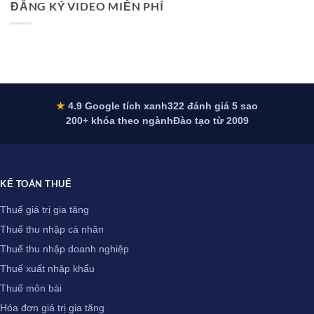
ĐĂNG KÝ VIDEO MIỄN PHÍ
1/7/2026
dịch
hành
Khóa
vụ
dành
học
truyền
cho
kế
thông
sinh
toán
viên
thương
mại
dịch
vụ
nhập
khẩu
★
4.9 Google tích xanh
322 đánh giá 5 sao
200+ khóa theo ngành
Đào tạo từ 2009
KẾ TOÁN THUẾ
Thuế giá trị gia tăng
Thuế thu nhập cá nhân
Thuế thu nhập doanh nghiệp
Thuế xuất nhập khẩu
Thuế môn bài
Hóa đơn giá trị gia tăng