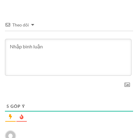
Theo dõi
5
GÓP Ý