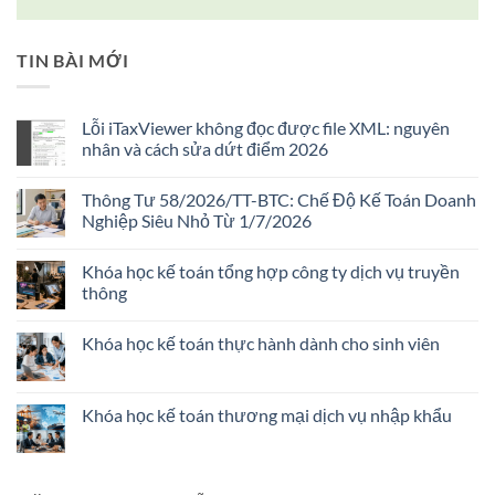
TIN BÀI MỚI
Lỗi iTaxViewer không đọc được file XML: nguyên
nhân và cách sửa dứt điểm 2026
Không
có
Thông Tư 58/2026/TT-BTC: Chế Độ Kế Toán Doanh
bình
luận
Nghiệp Siêu Nhỏ Từ 1/7/2026
ở
Lỗi
Không
iTaxViewer
có
Khóa học kế toán tổng hợp công ty dịch vụ truyền
không
bình
đọc
luận
thông
được
ở
file
Thông
Không
XML:
Tư
có
Khóa học kế toán thực hành dành cho sinh viên
nguyên
58/2026/TT-
bình
nhân
BTC:
luận
Không
và
Chế
ở
có
cách
Độ
Khóa
bình
sửa
Kế
học
luận
Khóa học kế toán thương mại dịch vụ nhập khẩu
dứt
Toán
kế
ở
điểm
Doanh
toán
Khóa
Không
2026
Nghiệp
tổng
học
có
Siêu
hợp
kế
bình
Nhỏ
công
toán
luận
Từ
ty
thực
ở