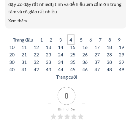
dạy .cô dạy rất nhiedtj tình và dễ hiểu .em cảm ơn trung
tâm và cô giáo rất nhiều
Xem thêm ...
Trang đầu
1
2
3
4
5
6
7
8
9
10
11
12
13
14
15
16
17
18
19
20
21
22
23
24
25
26
27
28
29
30
31
32
33
34
35
36
37
38
39
40
41
42
43
44
45
46
47
48
49
Trang cuối
0
Bình chọn