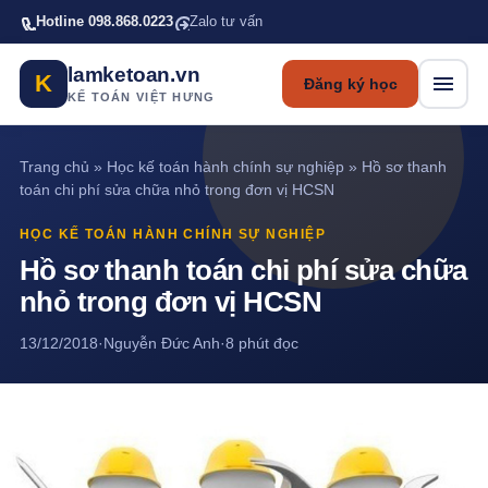
Bỏ qua tới nội dung chính
Hotline 098.868.0223
Zalo tư vấn
lamketoan.vn
K
Đăng ký học
KẾ TOÁN VIỆT HƯNG
Trang chủ
»
Học kế toán hành chính sự nghiệp
»
Hồ sơ thanh
toán chi phí sửa chữa nhỏ trong đơn vị HCSN
HỌC KẾ TOÁN HÀNH CHÍNH SỰ NGHIỆP
Hồ sơ thanh toán chi phí sửa chữa
nhỏ trong đơn vị HCSN
13/12/2018
·
Nguyễn Đức Anh
·
8 phút đọc