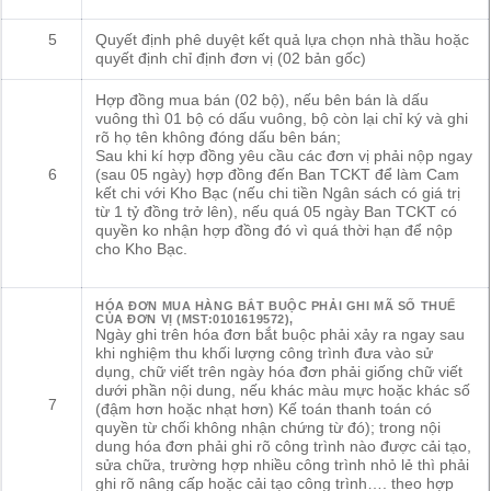
5
Quyết định phê duyệt kết quả lựa chọn nhà thầu hoặc
quyết định chỉ định đơn vị (02 bản gốc)
Hợp đồng mua bán (02 bộ), nếu bên bán là dấu
vuông thì 01 bộ có dấu vuông, bộ còn lại chỉ ký và ghi
rõ họ tên không đóng dấu bên bán;
Sau khi kí hợp đồng yêu cầu các đơn vị phải nộp ngay
6
(sau 05 ngày) hợp đồng đến Ban TCKT để làm Cam
kết chi với Kho Bạc (nếu chi tiền Ngân sách có giá trị
từ 1 tỷ đồng trở lên), nếu quá 05 ngày Ban TCKT có
quyền ko nhận hợp đồng đó vì quá thời hạn để nộp
cho Kho Bạc.
HÓA ĐƠN MUA HÀNG BẮT BUỘC PHẢI GHI MÃ SỐ THUẾ
CỦA ĐƠN VỊ (MST:0101619572),
Ngày ghi trên hóa đơn bắt buộc phải xảy ra ngay sau
khi nghiệm thu khối lượng công trình đưa vào sử
dụng, chữ viết trên ngày hóa đơn phải giống chữ viết
dưới phần nội dung, nếu khác màu mực hoặc khác số
7
(đậm hơn hoặc nhạt hơn) Kế toán thanh toán có
quyền từ chối không nhận chứng từ đó); trong nội
dung hóa đơn phải ghi rõ công trình nào được cải tạo,
sửa chữa, trường hợp nhiều công trình nhỏ lẻ thì phải
ghi rõ nâng cấp hoặc cải tạo công trình…. theo hợp