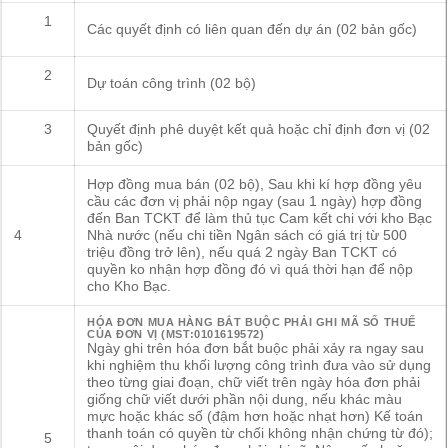
1
Các quyết định có liên quan đến dự án (02 bản gốc)
2
Dự toán công trình (02 bộ)
3
Quyết định phê duyệt kết quả hoặc chỉ định đơn vị (02
bản gốc)
Hợp đồng mua bán (02 bộ), Sau khi kí hợp đồng yêu
cầu các đơn vị phải nộp ngay (sau 1 ngày) hợp đồng
đến Ban TCKT để làm thủ tục Cam kết chi với kho Bạc
4
Nhà nước (nếu chi tiền Ngân sách có giá trị từ 500
triệu đồng trở lên), nếu quá 2 ngày Ban TCKT có
quyền ko nhận hợp đồng đó vì quá thời hạn để nộp
cho Kho Bạc.
HÓA ĐƠN MUA HÀNG BẮT BUỘC PHẢI GHI MÃ SỐ THUẾ
CỦA ĐƠN VỊ (MST:0101619572)
Ngày ghi trên hóa đơn bắt buộc phải xảy ra ngay sau
khi nghiệm thu khối lượng công trình đưa vào sử dụng
theo từng giai đoạn, chữ viết trên ngày hóa đơn phải
giống chữ viết dưới phần nội dung, nếu khác màu
mực hoặc khác số (đậm hơn hoặc nhạt hơn) Kế toán
thanh toán có quyền từ chối không nhận chứng từ đó);
5