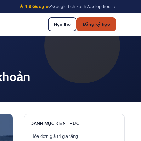
★ 4.9 Google
Google tích xanh
Vào lớp học →
Học thử
Đăng ký học
 khoản
DANH MỤC KIẾN THỨC
Hóa đơn giá trị gia tăng