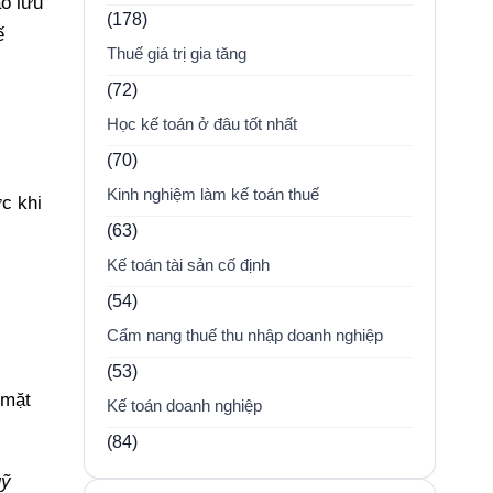
áo lưu
(178)
ế
Thuế giá trị gia tăng
(72)
Học kế toán ở đâu tốt nhất
(70)
Kinh nghiệm làm kế toán thuế
c khi
(63)
Kế toán tài sản cố định
(54)
Cẩm nang thuế thu nhập doanh nghiệp
(53)
 mặt
Kế toán doanh nghiệp
(84)
uỹ