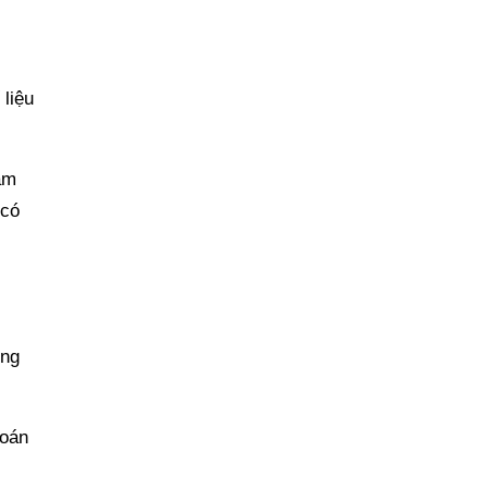
 liệu
ăm
 có
úng
toán