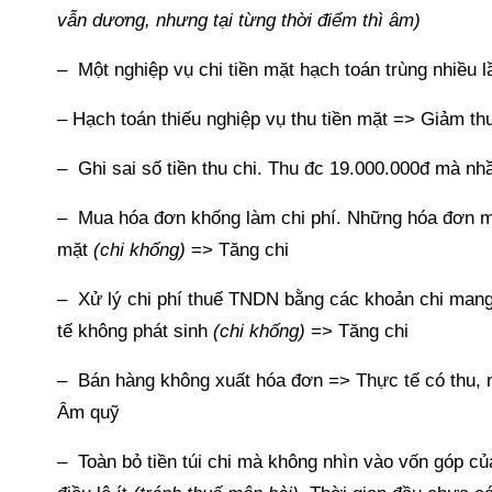
vẫn dương, nhưng tại từng thời điểm thì âm)
– Một nghiệp vụ chi tiền mặt hạch toán trùng nhiều l
– Hạch toán thiếu nghiệp vụ thu tiền mặt => Giảm th
– Ghi sai số tiền thu chi. Thu đc 19.000.000đ mà n
– Mua hóa đơn khống làm chi phí. Những hóa đơn mu
mặt
(chi khống)
=> Tăng chi
– Xử lý chi phí thuế TNDN bằng các khoản chi mang
tế không phát sinh
(chi khống)
=> Tăng chi
– Bán hàng không xuất hóa đơn => Thực tế có thu, n
Âm quỹ
– Toàn bỏ tiền túi chi mà không nhìn vào vốn góp củ