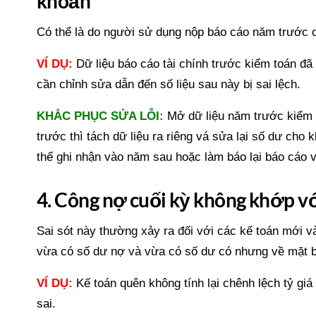
khoản
Có thể là do người sử dụng nộp báo cáo năm trước c
VÍ DỤ:
Dữ liệu báo cáo tài chính trước kiểm toán đã
cần chỉnh sửa dẫn đến số liệu sau này bị sai lệch.
KHẮC PHỤC SỬA LỖI:
Mở dữ liệu năm trước kiểm 
trước thì tách dữ liệu ra riêng vá sửa lại số dư ch
thể ghi nhận vào năm sau hoặc làm báo lại báo cáo 
4. Công nợ cuối kỳ không khớp v
Sai sót này thường xảy ra đối với các kế toán mới v
vừa có số dư nợ và vừa có số dư có nhưng về mặt bả
VÍ DỤ:
Kế toán quên không tính lại chênh lệch tỷ giá
sai.