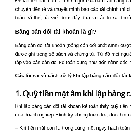
Để lập lên báo cáo tài chính gồm 04 báo cáo bảng câ
chuyển tiền tệ và thuyết minh báo cáo tài chính thì đ
toán. Vì thế, bài viết dưới đây đưa ra các lỗi sai th
Bảng cân đối tài khoản là gì?
Bảng cân đối tài khoản (bảng cân đối phát sinh) được
được ghi trong sổ sách và chứng từ. Từ đó mọi người
lập vào bản cân đối kế toán cũng như tiến hành các n
Các lỗi sai và cách xử lý khi lập bảng cân đối tài
1. Quỹ tiền mặt âm khi lập bảng c
Khi lập bảng cân đối tài khoản kế toán thấy quỹ tiền
của doanh nghiệp. Định kỳ không kiểm kê, đối chiếu 
– Khi tiền mặt còn ít, trong cùng một ngày hạch toá