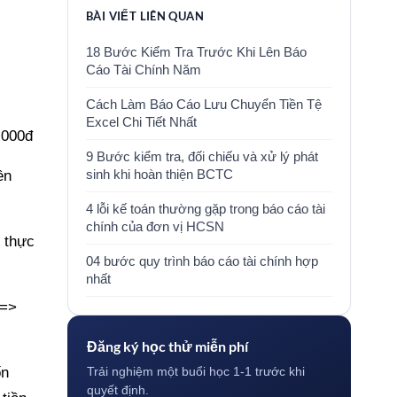
BÀI VIẾT LIÊN QUAN
18 Bước Kiểm Tra Trước Khi Lên Báo
Cáo Tài Chính Năm
Cách Làm Báo Cáo Lưu Chuyển Tiền Tệ
Excel Chi Tiết Nhất
.000đ
9 Bước kiểm tra, đối chiếu và xử lý phát
sinh khi hoàn thiện BCTC
ền
4 lỗi kế toán thường gặp trong báo cáo tài
chính của đơn vị HCSN
 thực
04 bước quy trình báo cáo tài chính hợp
nhất
 =>
Đăng ký học thử miễn phí
ốn
Trải nghiệm một buổi học 1-1 trước khi
quyết định.