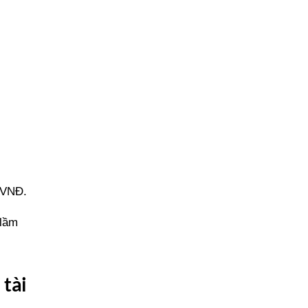
 VNĐ.
 lầm
 tài