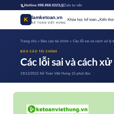
Bỏ qua tới nội dung chính
Hotline 098.868.0223
Zalo tư vấn
lamketoan.vn
K
Khóa học kế toán
Kiến thứ
KẾ TOÁN VIỆT HƯNG
Trang chủ
»
Báo cáo tài chính
»
Các lỗi sai và cách xử lý 
BÁO CÁO TÀI CHÍNH
Các lỗi sai và cách xử
19/12/2022
·
Kế Toán Việt Hưng
·
15 phút đọc