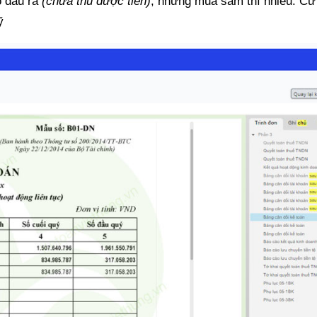
ó đầu ra
(chưa thu được tiền)
, nhưng mua sắm thì nhiều. Cứ 
ỹ