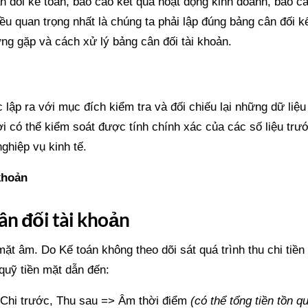
n đối kế toán, báo cáo kết quả hoạt động kinh doanh, báo c
iều quan trọng nhất là chúng ta phải lập đúng bảng cân đối k
ường gặp và cách xử lý bảng cân đối tài khoản.
 lập ra với mục đích kiểm tra và đối chiếu lại những dữ liệu
 có thể kiểm soát được tính chính xác của các số liệu trướ
ghiệp vụ kinh tế.
 khoản
ân đối tài khoản
 mặt âm.
Do Kế toán không theo dõi sát quá trình thu chi tiền
quỹ tiền mặt dẫn đến:
n Chi trước, Thu sau => Âm thời điểm
(có thể tổng tiền tồn q