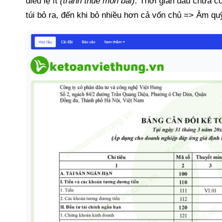
điều lệ ít
(tránh thuế môn bài)
. Thời gian đầu chưa c
túi bỏ ra, đến khi bỏ nhiều hơn cả vốn chủ => Âm qu