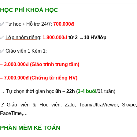
HỌC PHÍ KHOÁ HỌC
✅
Tự học + Hỗ trợ 24/7
:
700.000đ
✅
Lớp nhóm riêng
:
1.800.000đ
từ 2 →10 HV/lớp
✅
Giáo viên 1 Kèm 1
:
– 3.000.000đ (Giáo trình trung tâm)
– 7.000.000đ (Chứng từ riêng HV)
→ Tự chọn thời gian học
8h – 22h
(
3-4 buổi
/01 tuần)
🚩
Giáo viên & Học viên: Zalo, Team/UltraViewer, Skype,
FaceTime,…
PHẦN MỀM KẾ TOÁN