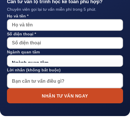
Cần tư vấn lộ trình học kế toán phù hợp?
Chuyên viên gọi lại tư vấn miễn phí trong 5 phút.
Họ và tên *
Số điện thoại *
Ngành quan tâm
Lời nhắn (không bắt buộc)
NHẬN TƯ VẤN NGAY