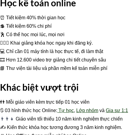
Học kế toán online
⏰ Tiết kiệm 40% thời gian học
💲 Tiết kiệm 60% chi phí
🕺 Có thể học mọi lúc, mọi nơi
👩‍❤️‍👩 Khai giảng khóa học ngay khi đăng ký.
💻 Chỉ cần 01 máy tính là học thực tế, đi làm thật
🎞 Hơn 12.600 video trợ giảng chi tiết chuyên sâu
📘 Thư viện tài liệu và phần mềm kế toán miễn phí
Khác biệt vượt trội
👬 Mỗi giáo viên kèm trực tiếp 01 học viên
🔃 03 hình thức học Online:
Tự học
,
Lớp nhóm
và
Gia sư 1:1
👨‍👨‍👧
Giáo viên tối thiểu 10 năm kinh nghiệm thực chiến
✍️ Kiến thức khóa học tương đương 3 năm kinh nghiệm.