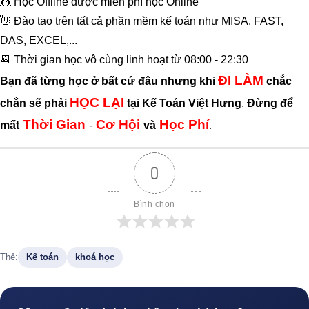
🤼 Học Offline được miễn phí học Online
👋 Đào tạo trên tất cả phần mềm kế toán như MISA, FAST,
DAS, EXCEL,...
📆 Thời gian học vô cùng linh hoạt từ 08:00 - 22:30
ĐI LÀM
Bạn đã từng học ở bất cứ đâu nhưng khi
chắc
HỌC LẠI
chắn sẽ phải
tại Kế Toán Việt Hưng
.
Đừng để
Thời Gian
Cơ Hội
Học Phí
mất
-
và
.
0
Bình chọn
Thẻ:
Kế toán
khoá học