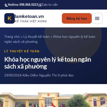
Bỏ qua tới nội dung chính
Hotline 098.868.0223
Zalo tư vấn
lamketoan.vn
K
Đăng ký học
KẾ TOÁN VIỆT HƯNG
Trang chủ
»
Lý thuyết kế toán
»
Khóa học nguyên lý kế toán
ngân sách xã phường
LÝ THUYẾT KẾ TOÁN
Khóa học nguyên lý kế toán ngân
sách xã phường
29/05/2018
·
Kiều Diễm Nguyễn Thị
·
9 phút đọc