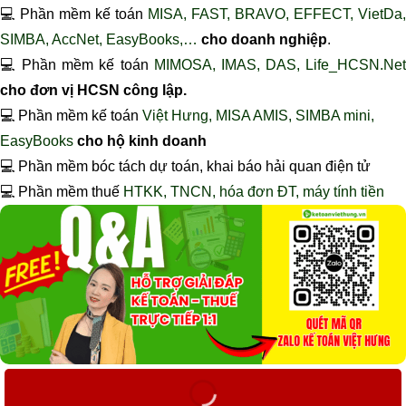
💻 Phần mềm kế toán
MISA, FAST, BRAVO, EFFECT, VietDa,
SIMBA, AccNet, EasyBooks,…
cho doanh nghiệp
.
💻 Phần mềm kế toán
MIMOSA, IMAS, DAS, Life_HCSN.Ne
cho đơn vị HCSN công lập.
💻 Phần mềm kế toán
Việt Hưng, MISA AMIS, SIMBA mini,
EasyBooks
cho hộ kinh doanh
💻 Phần mềm bóc tách dự toán, khai báo hải quan điện tử
💻 Phần mềm thuế
HTKK, TNCN, hóa đơn ĐT, máy tính tiền