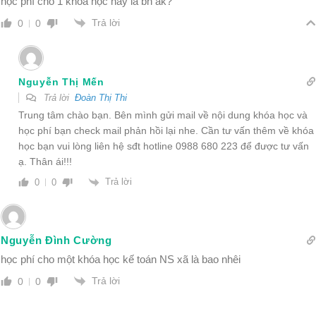
học phí cho 1 khóa học này là bn ak?
Trả lời
0
0
Nguyễn Thị Mến
Trả lời
Đoàn Thị Thi
Trung tâm chào bạn. Bên mình gửi mail về nội dung khóa học và
học phí bạn check mail phản hồi lại nhe. Cần tư vấn thêm về khóa
học bạn vui lòng liên hệ sđt hotline 0988 680 223 để được tư vấn
ạ. Thân ái!!!
Trả lời
0
0
Nguyễn Đình Cường
học phí cho một khóa học kế toán NS xã là bao nhêi
Trả lời
0
0