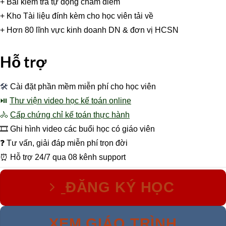
+ Bài kiểm tra tự động chấm điểm
+ Kho Tài liệu đính kèm cho học viên tải về
+ Hơn 80 lĩnh vực kinh doanh DN & đơn vị HCSN
Hỗ trợ
🛠
Cài đặt phần mềm miễn phí cho học viên
⏯
Thư viện video học kế toán online
🚴
Cấp chứng chỉ kế toán thực hành
🎞 Ghi hình video các buổi học có giáo viên
❓ Tư vấn, giải đáp miễn phí trọn đời
⏰ Hỗ trợ 24/7 qua 08 kênh support
ĐĂNG KÝ HỌC
XEM GIÁO TRÌNH