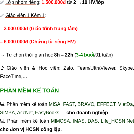
✅
Lớp nhóm riêng
:
1.500.000đ
từ 2 →10 HV/lớp
✅
Giáo viên 1 Kèm 1
:
– 3.000.000đ (Giáo trình trung tâm)
– 6.000.000đ (Chứng từ riêng HV)
→ Tự chọn thời gian học
8h – 22h
(
3-4 buổi
/01 tuần)
🚩
Giáo viên & Học viên: Zalo, Team/UltraViewer, Skype,
FaceTime,…
PHẦN MỀM KẾ TOÁN
💻 Phần mềm kế toán
MISA, FAST, BRAVO, EFFECT, VietDa,
SIMBA, AccNet, EasyBooks,…
cho doanh nghiệp
.
💻 Phần mềm kế toán
MIMOSA, IMAS, DAS, Life_HCSN.Ne
cho đơn vị HCSN công lập.