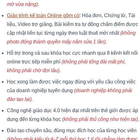
mờ vừa nặng)
.
Giáo trình kế toán Online gồm có
: Hóa đơn, Chứng từ, Tài
liệu, Video trợ giảng, Bài kiểm tra tự động chấm điểm được
cập nhật liên tục từng ngày theo luật thuế mới nhất
(không
photo đóng thành quyền mấy năm sửa 1 lần)
.
Hỗ trợ trong và sau khóa học cực nhanh qua 8 kênh kết nối
online trực tiếp miễn phí
(không phải tổng đài mất phí,
không phải chờ đợi lâu)
.
Học xong làm được việc ngay đúng với yêu cầu công việc
của doanh nghiệp tuyển dụng
(doanh nghiệp không phải
đào tạo lại)
.
Công nghệ giáo dục 4.0 hiện đại nhất trên thế giới được áp
dụng đến từng khóa học
(không phải thủ công như hiện tại)
.
Đào tạo chuyên sâu, đúng mục đích học của từng học viên
(không phải kiểu từ A-Z mỗi thứ học 1 tí rồi chẳng làm được