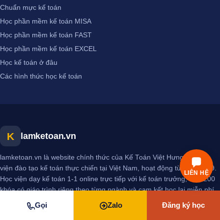
Chuẩn mực kế toán
Học phần mềm kế toán MISA
Học phần mềm kế toán FAST
Học phần mềm kế toán EXCEL
Học kế toán ở đâu
Các hình thức học kế toán
K
lamketoan.vn
lamketoan.vn là website chính thức của Kế Toán Việt Hưng — học
viện đào tạo kế toán thực chiến tại Việt Nam, hoạt động từ năm 2009.
LIÊN HỆ
Học viện dạy kế toán 1-1 online trực tiếp với kế toán trưởng, hơn 200
khóa có giáo trình riêng theo từng ngành và cam kết học lại miễn phí
đến khi làm được việc. Đến nay đã đào tạo hơn 25.000 học viên và
Gọi
Zalo
Đăng ký học
đạt 4.9★ trên Google từ 322 đánh giá.