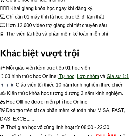
👩‍❤️‍👩 Khai giảng khóa học ngay khi đăng ký.
💻 Chỉ cần 01 máy tính là học thực tế, đi làm thật
🎞 Hơn 12.600 video trợ giảng chi tiết chuyên sâu
📘 Thư viện tài liệu và phần mềm kế toán miễn phí
Khác biệt vượt trội
👬 Mỗi giáo viên kèm trực tiếp 01 học viên
🔃 03 hình thức học Online:
Tự học
,
Lớp nhóm
và
Gia sư 1:1
👨‍👨‍👧
Giáo viên tối thiểu 10 năm kinh nghiệm thực chiến
✍️ Kiến thức khóa học tương đương 3 năm kinh nghiệm.
🤼 Học Offline được miễn phí học Online
👋 Đào tạo trên tất cả phần mềm kế toán như MISA, FAST,
DAS, EXCEL,...
📆 Thời gian học vô cùng linh hoạt từ 08:00 - 22:30