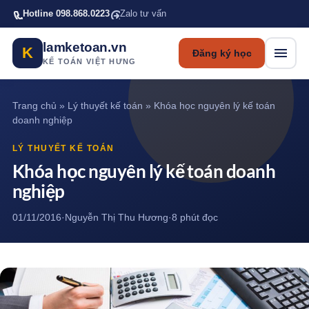
Bỏ qua tới nội dung chính
Hotline 098.868.0223
Zalo tư vấn
lamketoan.vn
K
Đăng ký học
KẾ TOÁN VIỆT HƯNG
Trang chủ
»
Lý thuyết kế toán
»
Khóa học nguyên lý kế toán
doanh nghiệp
LÝ THUYẾT KẾ TOÁN
Khóa học nguyên lý kế toán doanh
nghiệp
01/11/2016
·
Nguyễn Thị Thu Hương
·
8 phút đọc