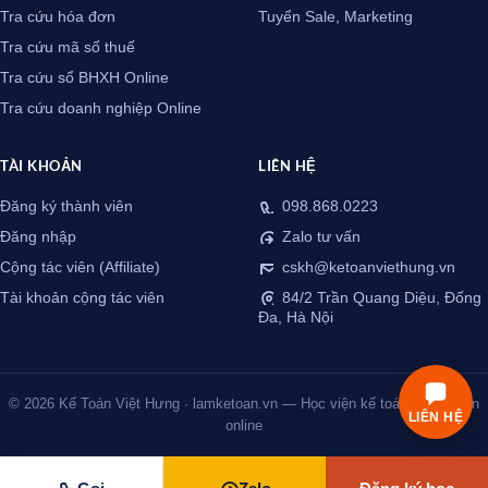
Tra cứu hóa đơn
Tuyển Sale, Marketing
Tra cứu mã số thuế
Tra cứu sổ BHXH Online
Tra cứu doanh nghiệp Online
TÀI KHOẢN
LIÊN HỆ
Đăng ký thành viên
098.868.0223
Đăng nhập
Zalo tư vấn
Cộng tác viên (Affiliate)
cskh@ketoanviethung.vn
Tài khoản cộng tác viên
84/2 Trần Quang Diệu, Đống
Đa, Hà Nội
© 2026 Kế Toán Việt Hưng · lamketoan.vn — Học viện kế toán thực chiến
LIÊN HỆ
online