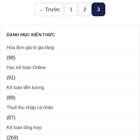
Phân
← Trước
1
2
3
trang
bài
viết
DANH MỤC KIẾN THỨC
Hóa đơn giá trị gia tăng
(98)
Học kế toán Online
(91)
Kế toán tiền lương
(89)
Thuế thu nhập cá nhân
(87)
Kế toán tổng hợp
(269)