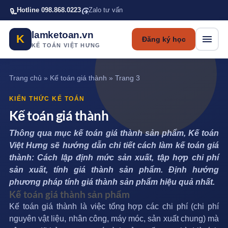
Bỏ qua tới nội dung chính
Hotline 098.868.0223
Zalo tư vấn
lamketoan.vn
K
Đăng ký học
KẾ TOÁN VIỆT HƯNG
Trang chủ
»
Kế toán giá thành
»
Trang 3
KIẾN THỨC KẾ TOÁN
Kế toán giá thành
Thông qua mục
kế toán giá thành sản phẩm
, Kế toán
Việt Hưng sẽ hướng dẫn chi tiết cách làm kế toán giá
thành: Cách lập định mức sản xuất, tập hợp chi phí
sản xuất, tính giá thành sản phẩm. Định hướng
phương pháp tính giá thành sản phẩm hiệu quả nhất.
Kế toán giá thành sản phẩm
Kế toán giá thành là việc tổng hợp các chi phí (chi phí
nguyên vật liệu, nhân công, máy móc, sản xuất chung) mà