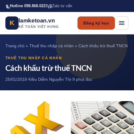
Bỏ qua tới nội dung chính
Hotline 098.868.0223
Zalo tư vấn
lamketoan.vn
K
Đăng ký học
KẾ TOÁN VIỆT HƯNG
Trang chủ
»
Thuế thu nhập cá nhân
»
Cách khấu trừ thuế TNCN
THUẾ THU NHẬP CÁ NHÂN
Cách khấu trừ thuế TNCN
25/01/2018
·
Kiều Diễm Nguyễn Thị
·
9 phút đọc