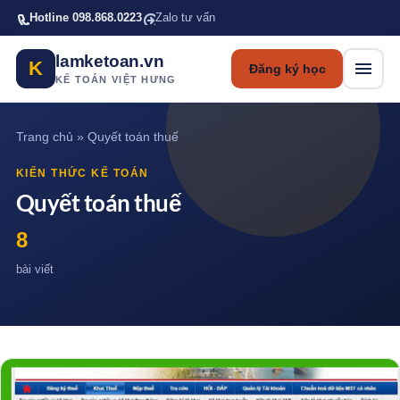
Bỏ qua tới nội dung chính
Hotline 098.868.0223
Zalo tư vấn
lamketoan.vn
K
Đăng ký học
KẾ TOÁN VIỆT HƯNG
Trang chủ
»
Quyết toán thuế
KIẾN THỨC KẾ TOÁN
Quyết toán thuế
8
bài viết