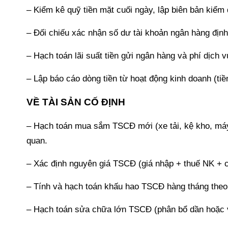
– Kiểm kê quỹ tiền mặt cuối ngày, lập biên bản kiểm 
– Đối chiếu xác nhận số dư tài khoản ngân hàng định
– Hạch toán lãi suất tiền gửi ngân hàng và phí dịch 
– Lập báo cáo dòng tiền từ hoạt động kinh doanh (ti
VỀ TÀI SẢN CỐ ĐỊNH
– Hạch toán mua sắm TSCĐ mới (xe tải, kệ kho, máy 
quan.
– Xác định nguyên giá TSCĐ (giá nhập + thuế NK + c
– Tính và hạch toán khấu hao TSCĐ hàng tháng the
– Hạch toán sửa chữa lớn TSCĐ (phân bổ dần hoặc v