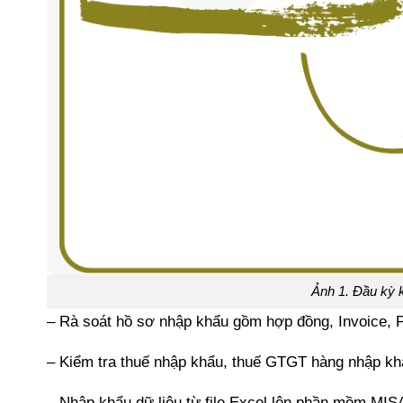
Ảnh 1. Đầu kỳ 
– Rà soát hồ sơ nhập khẩu gồm hợp đồng, Invoice, Pa
– Kiểm tra thuế nhập khẩu, thuế GTGT hàng nhập khẩu
– Nhập khẩu dữ liệu từ file Excel lên phần mềm MIS