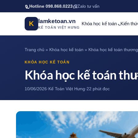
Bỏ qua tới nội dung chính
Hotline 098.868.0223
Zalo tư vấn
lamketoan.vn
K
Khóa học kế toán
Kiến thứ
KẾ TOÁN VIỆT HƯNG
Trang chủ
»
Khóa học kế toán
»
Khóa học kế toán thương
KHÓA HỌC KẾ TOÁN
Khóa học kế toán th
10/06/2026
·
Kế Toán Việt Hưng
·
22 phút đọc