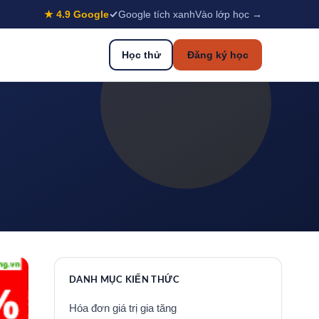
★ 4.9 Google
Google tích xanh
Vào lớp học →
Học thử
Đăng ký học
DANH MỤC KIẾN THỨC
Hóa đơn giá trị gia tăng