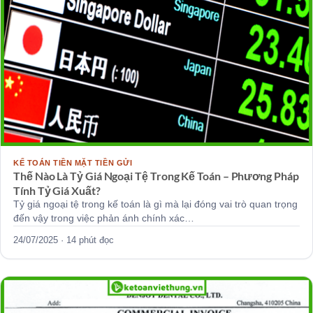
KẾ TOÁN TIỀN MẶT TIỀN GỬI
Thế Nào Là Tỷ Giá Ngoại Tệ Trong Kế Toán – Phương Pháp
Tính Tỷ Giá Xuất?
Tỷ giá ngoại tệ trong kế toán là gì mà lại đóng vai trò quan trọng
đến vậy trong việc phản ánh chính xác…
24/07/2025 · 14 phút đọc