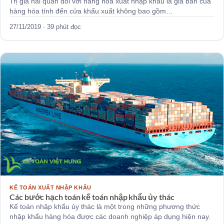
Trị giá hải quan đối với hàng hóa xuất nhập khẩu là giá bán của
hàng hóa tính đến cửa khẩu xuất không bao gồm…
27/11/2019 · 39 phút đọc
KẾ TOÁN XUẤT NHẬP KHẨU
Các bước hạch toán kế toán nhập khẩu ủy thác
Kế toán nhập khẩu ủy thác là một trong những phương thức
nhập khẩu hàng hóa được các doanh nghiệp áp dụng hiện nay.