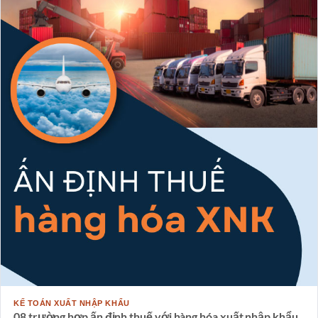
KẾ TOÁN XUẤT NHẬP KHẨU
08 trường hợp ấn định thuế với hàng hóa xuất nhập khẩu