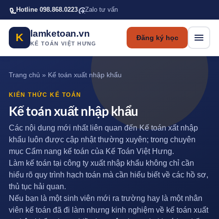
Bỏ qua tới nội dung chính
Hotline 098.868.0223
Zalo tư vấn
lamketoan.vn
K
Đăng ký học
KẾ TOÁN VIỆT HƯNG
Trang chủ
»
Kế toán xuất nhập khẩu
KIẾN THỨC KẾ TOÁN
Kế toán xuất nhập khẩu
Các nội dung mới nhất liên quan đến Kế toán xất nhập
khẩu luôn được cập nhật thường xuyên; trong chuyên
mục Cẩm nang kế toán của Kế Toán Việt Hưng.
Làm kế toán tại công ty xuất nhập khẩu không chỉ cần
hiểu rõ quy trình hạch toán mà cần hiểu biết về các hồ sơ,
thủ tục hải quan.
Nếu bạn là một sinh viên mới ra trường hay là một nhân
viên kế toán đã đi làm nhưng kinh nghiệm về kế toán xuất