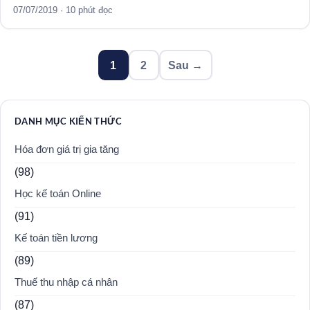
07/07/2019 · 10 phút đọc
Phân
1
2
Sau →
trang
bài
viết
DANH MỤC KIẾN THỨC
Hóa đơn giá trị gia tăng
(98)
Học kế toán Online
(91)
Kế toán tiền lương
(89)
Thuế thu nhập cá nhân
(87)