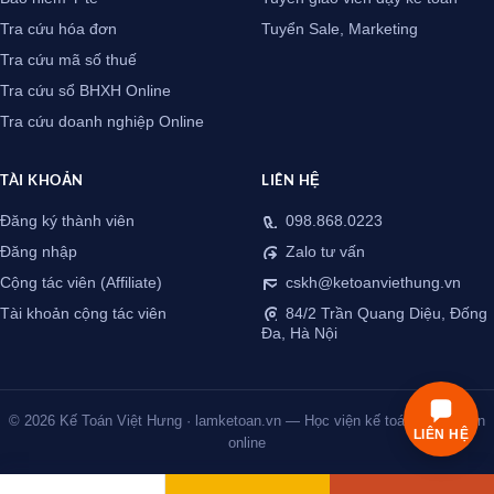
Tra cứu hóa đơn
Tuyển Sale, Marketing
Tra cứu mã số thuế
Tra cứu sổ BHXH Online
Tra cứu doanh nghiệp Online
TÀI KHOẢN
LIÊN HỆ
Đăng ký thành viên
098.868.0223
Đăng nhập
Zalo tư vấn
Cộng tác viên (Affiliate)
cskh@ketoanviethung.vn
Tài khoản cộng tác viên
84/2 Trần Quang Diệu, Đống
Đa, Hà Nội
© 2026 Kế Toán Việt Hưng · lamketoan.vn — Học viện kế toán thực chiến
LIÊN HỆ
online