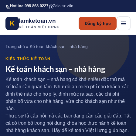
Bỏ qua tới nội dung chính
Hotline 098.868.0223
Zalo tư vấn
lamketoan.vn
K
Đăng ký học
KẾ TOÁN VIỆT HƯNG
Trang chủ
»
Kế toán khách sạn - nhà hàng
KIẾN THỨC KẾ TOÁN
Kế toán khách sạn – nhà hàng
Kế toán khách sạn – nhà hàng có khá nhiều đặc thù mà
kế toán cần quan tâm. Như đồ ăn miễn phí cho khách xác
định thế nào cho hợp lý, định mức ra sao, các chi phí
phân bổ vừa cho nhà hàng, vừa cho khách sạn như thế
nào.
Thực sự là câu hỏi mà các bạn đang cần câu giải đáp. Tất
cả có trọn bộ trong nội dung khóa học thực hành kế toán
nhà hàng khách sạn. Hãy để kế toán Việt Hưng giúp bạn.