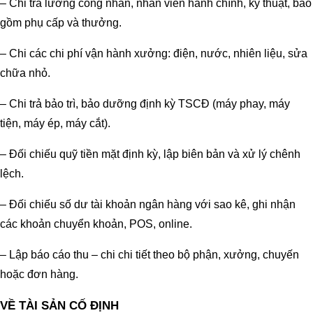
– Chi trả lương công nhân, nhân viên hành chính, kỹ thuật, bao
gồm phụ cấp và thưởng.
– Chi các chi phí vận hành xưởng: điện, nước, nhiên liệu, sửa
chữa nhỏ.
– Chi trả bảo trì, bảo dưỡng định kỳ TSCĐ (máy phay, máy
tiện, máy ép, máy cắt).
– Đối chiếu quỹ tiền mặt định kỳ, lập biên bản và xử lý chênh
lệch.
– Đối chiếu số dư tài khoản ngân hàng với sao kê, ghi nhận
các khoản chuyển khoản, POS, online.
– Lập báo cáo thu – chi chi tiết theo bộ phận, xưởng, chuyến
hoặc đơn hàng.
VỀ TÀI SẢN CỐ ĐỊNH