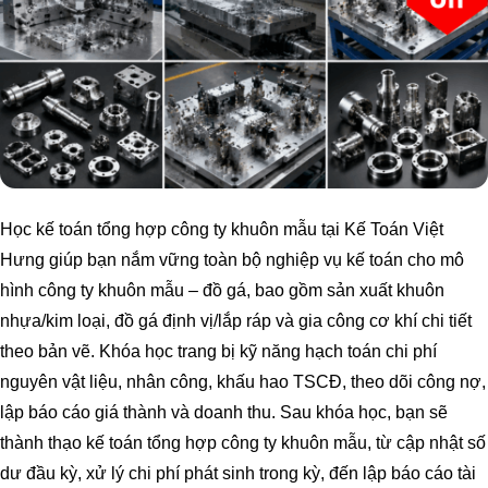
Học kế toán tổng hợp công ty khuôn mẫu tại Kế Toán Việt
Hưng giúp bạn nắm vững toàn bộ nghiệp vụ kế toán cho mô
hình công ty khuôn mẫu – đồ gá, bao gồm sản xuất khuôn
nhựa/kim loại, đồ gá định vị/lắp ráp và gia công cơ khí chi tiết
theo bản vẽ. Khóa học trang bị kỹ năng hạch toán chi phí
nguyên vật liệu, nhân công, khấu hao TSCĐ, theo dõi công nợ,
lập báo cáo giá thành và doanh thu.
Sau khóa học, bạn sẽ
thành thạo kế toán tổng hợp công ty khuôn mẫu, từ cập nhật số
dư đầu kỳ, xử lý chi phí phát sinh trong kỳ, đến lập báo cáo tài