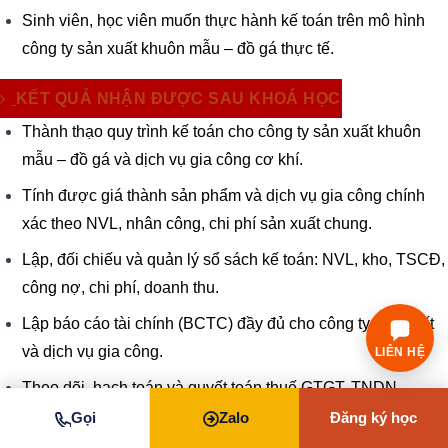
Sinh viên, học viên muốn thực hành kế toán trên mô hình
công ty sản xuất khuôn mẫu – đồ gá thực tế.
KẾT QUẢ NHẬN ĐƯỢC SAU KHOÁ HỌC
Thành thạo quy trình kế toán cho công ty sản xuất khuôn
mẫu – đồ gá và dịch vụ gia công cơ khí.
Tính được giá thành sản phẩm và dịch vụ gia công chính
xác theo NVL, nhân công, chi phí sản xuất chung.
Lập, đối chiếu và quản lý sổ sách kế toán: NVL, kho, TSCĐ,
công nợ, chi phí, doanh thu.
Lập báo cáo tài chính (BCTC) đầy đủ cho công ty sản xuất
và dịch vụ gia công.
LIÊN HỆ
Theo dõi, hạch toán và quyết toán thuế GTGT, TNDN,
TNCN chính xác.
Gọi
Zalo
Đăng ký học