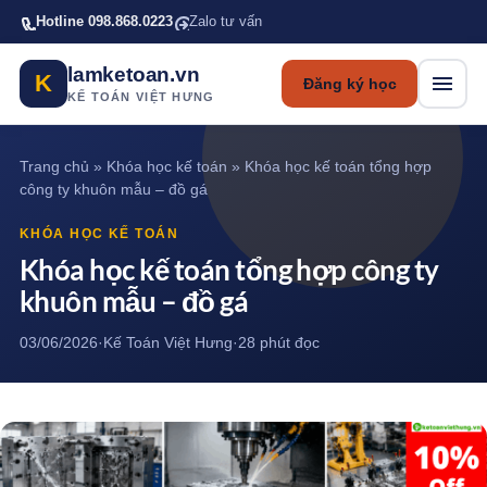
Bỏ qua tới nội dung chính
Hotline 098.868.0223
Zalo tư vấn
lamketoan.vn
K
Đăng ký học
KẾ TOÁN VIỆT HƯNG
Trang chủ
»
Khóa học kế toán
»
Khóa học kế toán tổng hợp
công ty khuôn mẫu – đồ gá
KHÓA HỌC KẾ TOÁN
Khóa học kế toán tổng hợp công ty
khuôn mẫu – đồ gá
03/06/2026
·
Kế Toán Việt Hưng
·
28 phút đọc