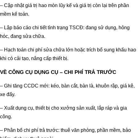
– Cập nhật giá trị hao mòn lũy kế và giá trị còn lại trên phần
mềm kế toán.
– Lập báo cáo chi tiết tình trạng TSCĐ: đang sử dụng, hỏng
hóc, đang sửa chữa.
– Hạch toán chi phí sửa chữa lớn hoặc trích bổ sung khấu hao
khi có cải tạo, nâng cấp thiết bị.
VỀ CÔNG CỤ DỤNG CỤ – CHI PHÍ TRẢ TRƯỚC
– Ghi tăng CCDC mới: kéo, bàn cắt, bàn là, khuôn rập, giá kệ,
xe đẩy.
– Xuất dụng cụ, thiết bị cho xưởng sản xuất, lắp ráp và gia
công.
– Phân bổ chi phí trả trước: thuê văn phòng, phần mềm, bảo