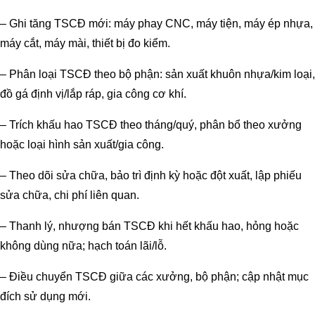
– Ghi tăng TSCĐ mới: máy phay CNC, máy tiện, máy ép nhựa,
máy cắt, máy mài, thiết bị đo kiểm.
– Phân loại TSCĐ theo bộ phận: sản xuất khuôn nhựa/kim loại,
đồ gá định vị/lắp ráp, gia công cơ khí.
– Trích khấu hao TSCĐ theo tháng/quý, phân bổ theo xưởng
hoặc loại hình sản xuất/gia công.
– Theo dõi sửa chữa, bảo trì định kỳ hoặc đột xuất, lập phiếu
sửa chữa, chi phí liên quan.
– Thanh lý, nhượng bán TSCĐ khi hết khấu hao, hỏng hoặc
không dùng nữa; hạch toán lãi/lỗ.
– Điều chuyển TSCĐ giữa các xưởng, bộ phận; cập nhật mục
đích sử dụng mới.