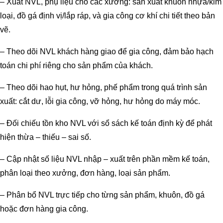
– Xuất NVL, phụ liệu cho các xưởng: sản xuất khuôn nhựa/kim
loại, đồ gá định vị/lắp ráp, và gia công cơ khí chi tiết theo bản
vẽ.
– Theo dõi NVL khách hàng giao để gia công, đảm bảo hạch
toán chi phí riêng cho sản phẩm của khách.
– Theo dõi hao hụt, hư hỏng, phế phẩm trong quá trình sản
xuất: cắt dư, lỗi gia công, vỡ hỏng, hư hỏng do máy móc.
– Đối chiếu tồn kho NVL với sổ sách kế toán định kỳ để phát
hiện thừa – thiếu – sai số.
– Cập nhật số liệu NVL nhập – xuất trên phần mềm kế toán,
phân loại theo xưởng, đơn hàng, loại sản phẩm.
– Phân bổ NVL trực tiếp cho từng sản phẩm, khuôn, đồ gá
hoặc đơn hàng gia công.