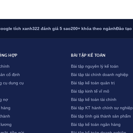
oogle tích xanh
322 đánh giá 5 sao
200+ khóa theo ngành
Đào tạo
ỔNG HỢP
BÀI TẬP KẾ TOÁN
chính
Bài tập nguyên lý kế toán
sản cố định
Bài tập tài chính doanh nghiệp
g cụ dụng cụ
Bài tập kế toán quản trị
Bài tập kinh tế vĩ mô
g nợ
Bài tập kế toán tài chính
 hàng
Bài tập KT hành chính sự nghiệp
 thành
Bài tập tính giá thành sản phẩm
 lương
Bài tập kế toán ngân hàng
 mặt, tiền gửi
Bài tập kế toán doanh nghiệp