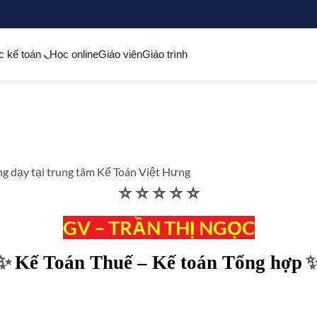
c kế toán
Học online
Giáo viên
Giáo trình
ng dạy tại trung tâm Kế Toán Việt Hưng
⭐️ ⭐️ ⭐️ ⭐️ ⭐️
GV – TRẦN THỊ NGỌC
✨
Kế Toán Thuế – Kế toán Tổng hợp