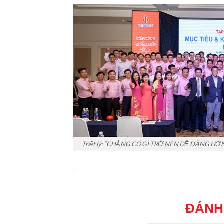
Triết lý: “CHẲNG CÓ GÌ TRỞ NÊN DỄ DÀNG H
ĐÁNH