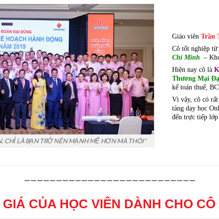
Giáo viên
Trần 
Cô tốt nghiệp từ
Chí Minh
– Kh
Hiện nay cô là
K
Thương Mại Đạ
kế toán thuế, BC
Vì vậy, cô có r
tảng dạy học Onl
đến trực tiếp lớ
ƠN. CHỈ LÀ BẠN TRỞ NÊN MẠNH MẼ HƠN MÀ THÔI”
———————————————————————————
 GIÁ CỦA HỌC VIÊN DÀNH CHO CÔ