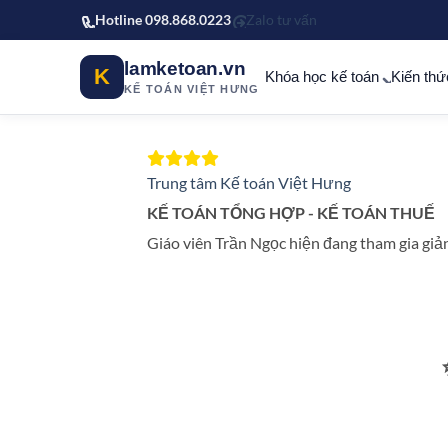
Bỏ qua tới nội dung chính
Hotline 098.868.0223
Zalo tư vấn
lamketoan.vn
K
Khóa học kế toán
Kiến thứ
KẾ TOÁN VIỆT HƯNG
Trung tâm Kế toán Việt Hưng
KẾ TOÁN TỔNG HỢP - KẾ TOÁN THUẾ
Giáo viên Trần Ngọc hiện đang tham gia giả