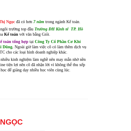
Thị Ngọc
đã có hơn
7 năm
trong ng
ành Kế toán.
 ngôi trường top đầu
Trường ĐH Kinh tế TP. Hồ
oa
Kế toán
với văn bằng Giỏi.
ế toán tổng hợp
tại
Công Ty Cổ Phần Cơ Khí
i Dũng
.
Ngo
ài giờ làm việc cô có làm thêm dịch vụ
TC cho các loại hình doanh nghiệp khác.
ất nhiều kinh nghiệm làm nghề nên may mắn nhờ nền
ine tiện lợi nên cô đã nhận lời vì không thể thu xếp
p học để giảng dạy nhiều học viên cùng lúc.
 NGỌC