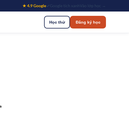
★ 4.9 Google
Google tích xanh
Vào lớp học →
Học thử
Đăng ký học
✨