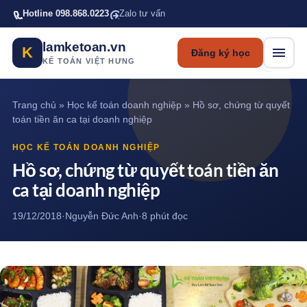
Bỏ qua tới nội dung chính
Hotline 098.868.0223
Zalo tư vấn
lamketoan.vn
K
Đăng ký học
KẾ TOÁN VIỆT HƯNG
Trang chủ
»
Học kế toán doanh nghiệp
»
Hồ sơ, chứng từ quyết
toán tiền ăn ca tại doanh nghiệp
HỌC KẾ TOÁN DOANH NGHIỆP
Hồ sơ, chứng từ quyết toán tiền ăn
ca tại doanh nghiệp
19/12/2018
·
Nguyễn Đức Anh
·
8 phút đọc