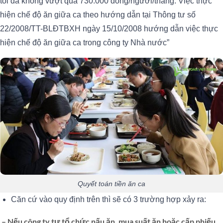
tối đa không vượt quá 730.000 đồng/người/tháng. Việc thực
hiện chế độ ăn giữa ca theo hướng dẫn tại Thông tư số
22/2008/TT-BLĐTBXH ngày 15/10/2008 hướng dẫn việc thực
hiện chế độ ăn giữa ca trong công ty Nhà nước”
Quyết toán tiền ăn ca
Căn cứ vào quy định trên thì sẽ có 3 trường hợp xảy ra:
– Nếu công ty tự tổ chức nấu ăn, mua suất ăn hoặc cấp phiếu