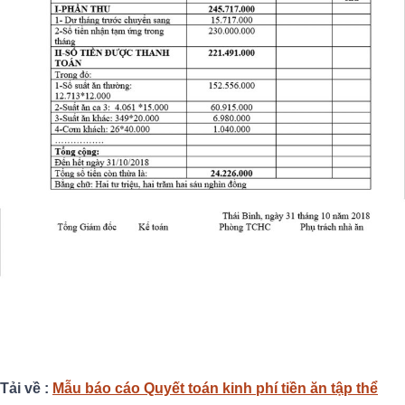
Tải về :
Mẫu báo cáo Quyết toán kinh phí tiền ăn tập thể