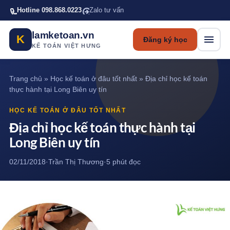
Bỏ qua tới nội dung chính
Hotline 098.868.0223
Zalo tư vấn
lamketoan.vn
K
Đăng ký học
KẾ TOÁN VIỆT HƯNG
Trang chủ
»
Học kế toán ở đâu tốt nhất
»
Địa chỉ học kế toán
thực hành tại Long Biên uy tín
HỌC KẾ TOÁN Ở ĐÂU TỐT NHẤT
Địa chỉ học kế toán thực hành tại
Long Biên uy tín
02/11/2018
·
Trần Thị Thương
·
5 phút đọc