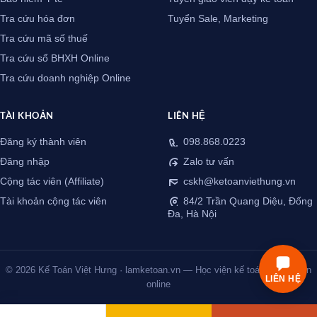
Tra cứu hóa đơn
Tuyển Sale, Marketing
Tra cứu mã số thuế
Tra cứu sổ BHXH Online
Tra cứu doanh nghiệp Online
TÀI KHOẢN
LIÊN HỆ
Đăng ký thành viên
098.868.0223
Đăng nhập
Zalo tư vấn
Cộng tác viên (Affiliate)
cskh@ketoanviethung.vn
Tài khoản cộng tác viên
84/2 Trần Quang Diệu, Đống
Đa, Hà Nội
© 2026 Kế Toán Việt Hưng · lamketoan.vn — Học viện kế toán thực chiến
LIÊN HỆ
online