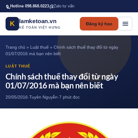
Bỏ qua tới nội dung chính
Hotline 098.868.0223
Zalo tư vấn
lamketoan.vn
K
Đăng ký học
KẾ TOÁN VIỆT HƯNG
Trang chủ
»
Luật thuế
»
Chính sách thuế thay đổi từ ngày
01/07/2016 mà bạn nên biết
LUẬT THUẾ
Chính sách thuế thay đổi từ ngày
01/07/2016 mà bạn nên biết
20/05/2016
·
Tuyên Nguyễn
·
7 phút đọc