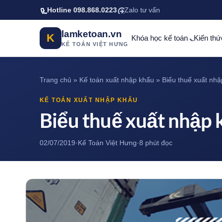
Bỏ qua tới nội dung chính
Hotline 098.868.0223
Zalo tư vấn
lamketoan.vn
K
Khóa học kế toán
Kiến thứ
KẾ TOÁN VIỆT HƯNG
Trang chủ
»
Kế toán xuất nhập khẩu
»
Biểu thuế xuất nhậ
KẾ TOÁN XUẤT NHẬP KHẨU
Biểu thuế xuất nhập 
02/07/2019
·
Kế Toán Việt Hưng
·
8 phút đọc