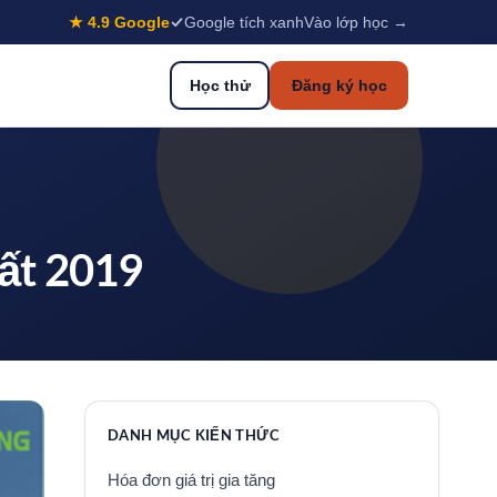
★ 4.9 Google
Google tích xanh
Vào lớp học →
Học thử
Đăng ký học
hất 2019
DANH MỤC KIẾN THỨC
Hóa đơn giá trị gia tăng