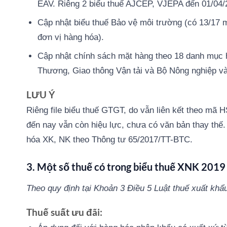
EAV. Riêng 2 biểu thuế AJCEP, VJEPA đến 01/04/2
Cập nhật biểu thuế Bảo vệ môi trường (có 13/17 m
đơn vị hàng hóa).
Cập nhật chính sách mặt hàng theo 18 danh mục 
Thương, Giao thông Vận tải và Bộ Nông nghiệp và 
LƯU Ý
Riêng file biểu thuế GTGT, do vẫn liên kết theo mã
đến nay vẫn còn hiệu lực, chưa có văn bản thay th
hóa XK, NK theo Thông tư 65/2017/TT-BTC.
3. Một số thuế có trong biểu thuế XNK 2019
Theo quy định tại Khoản 3 Điều 5 Luật thuế xuất khẩu
Thuế suất ưu đãi: