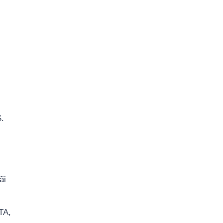
S.
ãi
TA,