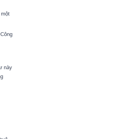
n một
, Công
ư này
ng