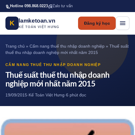
Bỏ qua tới nội dung chính
Hotline 098.868.0223
Zalo tư vấn
lamketoan.vn
K
Đăng ký học
KẾ TOÁN VIỆT HƯNG
Trang chủ
»
Cẩm nang thuế thu nhập doanh nghiệp
»
Thuế suất
thuế thu nhập doanh nghiệp mới nhất năm 2015
CẨM NANG THUẾ THU NHẬP DOANH NGHIỆP
Thuế suất thuế thu nhập doanh
nghiệp mới nhất năm 2015
19/09/2015
·
Kế Toán Việt Hưng
·
6 phút đọc