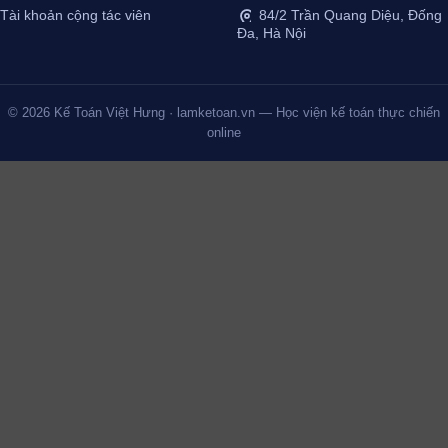
Tài khoản cộng tác viên
84/2 Trần Quang Diệu, Đống
Đa, Hà Nội
© 2026 Kế Toán Việt Hưng · lamketoan.vn — Học viện kế toán thực chiến
online