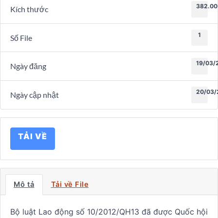
382.00
Kích thước
1
Số File
19/03/
Ngày đăng
20/03/
Ngày cập nhật
TẢI VỀ
Mô tả
Tải về File
Bộ luật Lao động số 10/2012/QH13 đã được Quốc hội