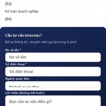
(53)
Kế toán doanh nghiệp
(84)
Cần tư vấn khóa học?
Để lại thông tin, chuyên viên gọi lại trong 5 phút.
Họ và tên *
Số điện thoại *
Ngành quan tâm
Lời nhắn (không bắt buộc)