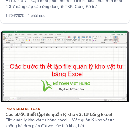
HTKK 4.3.7 – Cập nhật phần mềm hỗ trợ kê khai thuế mới nhất
4.3.7 nâng cấp cấp ứng dụng iHTKK. Cùng Kế toá…
13/04/2020 · 4 phút đọc
PHẦN MỀM KẾ TOÁN
Các bước thiết lập file quản lý kho vật tư bằng Excel
File quản lý kho vật tư bằng excel – Việc quản lý kho vật tư
không hề đơn giản đối với các thủ kho, bởi…