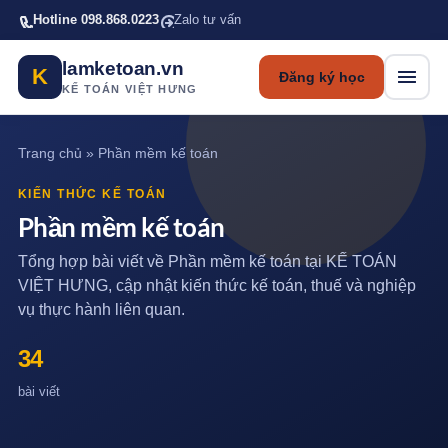
Bỏ qua tới nội dung chính
Hotline 098.868.0223
Zalo tư vấn
lamketoan.vn
K
Đăng ký học
KẾ TOÁN VIỆT HƯNG
Trang chủ
»
Phần mềm kế toán
KIẾN THỨC KẾ TOÁN
Phần mềm kế toán
Tổng hợp bài viết về Phần mềm kế toán tại KẾ TOÁN
VIỆT HƯNG, cập nhật kiến thức kế toán, thuế và nghiệp
vụ thực hành liên quan.
34
bài viết