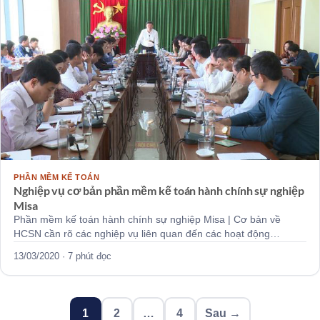
PHẦN MỀM KẾ TOÁN
Nghiệp vụ cơ bản phần mềm kế toán hành chính sự nghiệp
Misa
Phần mềm kế toán hành chính sự nghiệp Misa | Cơ bản về
HCSN cần rõ các nghiệp vụ liên quan đến các hoạt động…
13/03/2020 · 7 phút đọc
Phân
1
2
…
4
Sau →