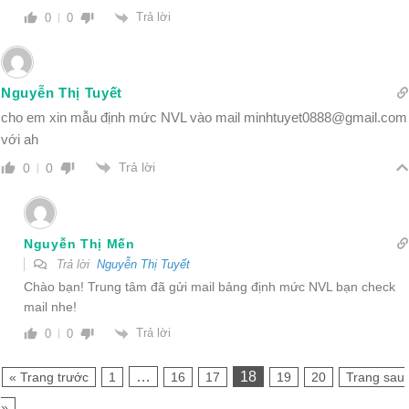
Trả lời
0
0
Nguyễn Thị Tuyết
cho em xin mẫu định mức NVL vào mail
minhtuyet0888@gmail.com
với ah
Trả lời
0
0
Nguyễn Thị Mến
Trả lời
Nguyễn Thị Tuyết
Chào bạn! Trung tâm đã gửi mail bảng định mức NVL bạn check
mail nhe!
Trả lời
0
0
…
18
« Trang trước
1
16
17
19
20
Trang sau
»