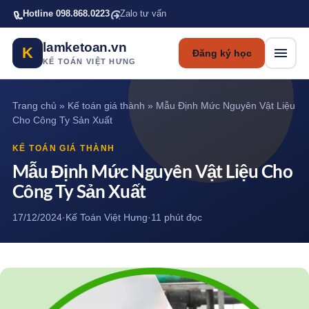
Bỏ qua tới nội dung chính
Hotline 098.868.0223
Zalo tư vấn
lamketoan.vn
K
Đăng ký học
KẾ TOÁN VIỆT HƯNG
Trang chủ
»
Kế toán giá thành
»
Mẫu Định Mức Nguyên Vật Liệu
Cho Công Ty Sản Xuất
KẾ TOÁN GIÁ THÀNH
Mẫu Định Mức Nguyên Vật Liệu Cho
Công Ty Sản Xuất
17/12/2024
·
Kế Toán Việt Hưng
·
11 phút đọc