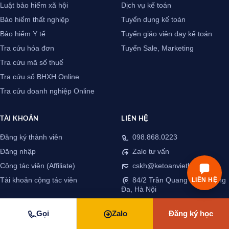
Luật bảo hiểm xã hội
Dịch vụ kế toán
Bảo hiểm thất nghiệp
Tuyển dụng kế toán
Bảo hiểm Y tế
Tuyển giáo viên dạy kế toán
Tra cứu hóa đơn
Tuyển Sale, Marketing
Tra cứu mã số thuế
Tra cứu sổ BHXH Online
Tra cứu doanh nghiệp Online
TÀI KHOẢN
LIÊN HỆ
Đăng ký thành viên
098.868.0223
Đăng nhập
Zalo tư vấn
Cộng tác viên (Affiliate)
cskh@ketoanviethung.vn
Tài khoản cộng tác viên
84/2 Trần Quang Diệu, Đống
LIÊN HỆ
Đa, Hà Nội
Gọi
Zalo
Đăng ký học