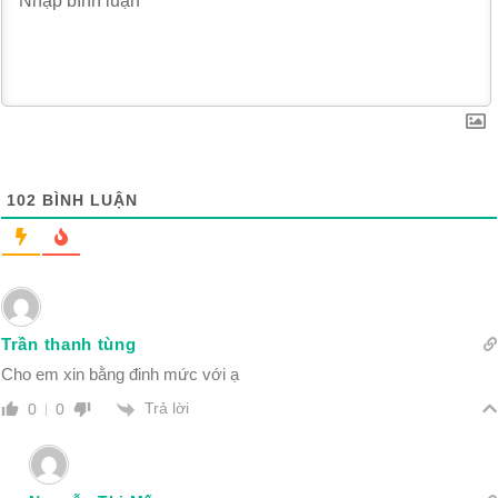
102
BÌNH LUẬN
Trần thanh tùng
Cho em xin bằng đinh mức với ạ
Trả lời
0
0