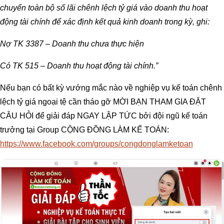
chuyển toàn bộ số lãi chênh lệch tỷ giá vào doanh thu hoạt
động tài chính để xác định kết quả kinh doanh trong kỳ, ghi:
Nợ TK 3387 – Doanh thu chưa thực hiện
Có TK 515 – Doanh thu hoạt động tài chính.”
Nếu bạn có bất kỳ vướng mắc nào về nghiệp vụ kế toán chênh
lệch tỷ giá ngoại tệ cần tháo gỡ MỜI BẠN THAM GIA ĐẶT
CÂU HỎI để giải đáp NGAY LẬP TỨC bởi đội ngũ kế toán
trưởng tại Group CỘNG ĐỒNG LÀM KẾ TOÁN:
https://www.facebook.com/groups/congdonglamketoan