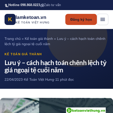
Bỏ qua tới nội dung chính
Hotline 098.868.0223
Zalo tư vấn
lamketoan.vn
K
Đăng ký học
KẾ TOÁN VIỆT HƯNG
Trang chủ
»
Kế toán giá thành
»
Lưu ý – cách hạch toán chênh
lệch tỷ giá ngoại tệ cuối năm
KẾ TOÁN GIÁ THÀNH
Lưu ý – cách hạch toán chênh lệch tỷ
giá ngoại tệ cuối năm
22/04/2023
·
Kế Toán Việt Hưng
·
11 phút đọc