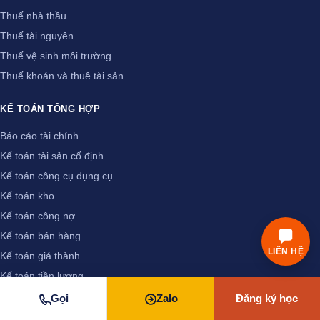
Thuế nhà thầu
Thuế tài nguyên
Thuế vệ sinh môi trường
Thuế khoán và thuê tài sản
KẾ TOÁN TỔNG HỢP
Báo cáo tài chính
Kế toán tài sản cố định
Kế toán công cụ dụng cụ
Kế toán kho
Kế toán công nợ
Kế toán bán hàng
LIÊN HỆ
Kế toán giá thành
Kế toán tiền lương
Kế toán tiền mặt, tiền gửi
Gọi
Zalo
Đăng ký học