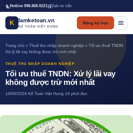
Bỏ qua tới nội dung chính
Hotline 098.868.0223
Zalo tư vấn
lamketoan.vn
K
Đăng ký học
KẾ TOÁN VIỆT HƯNG
Trang chủ
»
Thuế thu nhập doanh nghiệp
»
Tối ưu thuế TNDN:
Xử lý lãi vay không được trừ mới nhất
THUẾ THU NHẬP DOANH NGHIỆP
Tối ưu thuế TNDN: Xử lý lãi vay
không được trừ mới nhất
14/06/2024
·
Kế Toán Việt Hưng
·
14 phút đọc