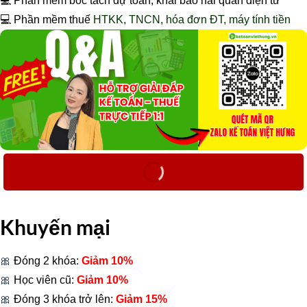
💻 Phần mềm bóc tách dự toán, khai báo hải quan điện tử
💻 Phần mềm thuế
HTKK, TNCN, hóa đơn ĐT, máy tính tiền
Khuyến mại
🎀
Đóng 2 khóa:
Giảm 10%
🎀
Học viên cũ:
Giảm 10%
🎀
Đóng 3 khóa trở lên:
Giảm 15%