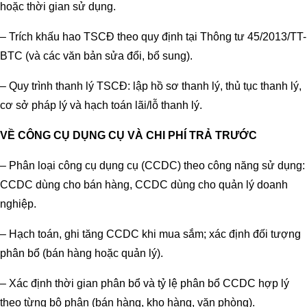
hoặc thời gian sử dụng.
– Trích khấu hao TSCĐ theo quy định tại Thông tư 45/2013/TT-
BTC (và các văn bản sửa đổi, bổ sung).
– Quy trình thanh lý TSCĐ: lập hồ sơ thanh lý, thủ tục thanh lý,
cơ sở pháp lý và hạch toán lãi/lỗ thanh lý.
VỀ CÔNG CỤ DỤNG CỤ VÀ CHI PHÍ TRẢ TRƯỚC
– Phân loại công cụ dụng cụ (CCDC) theo công năng sử dụng:
CCDC dùng cho bán hàng, CCDC dùng cho quản lý doanh
nghiệp.
– Hạch toán, ghi tăng CCDC khi mua sắm; xác định đối tượng
phân bổ (bán hàng hoặc quản lý).
– Xác định thời gian phân bổ và tỷ lệ phân bổ CCDC hợp lý
theo từng bộ phận (bán hàng, kho hàng, văn phòng).