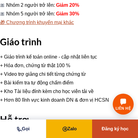
🎀
Nhóm 2 người trở lên:
Giảm 20%
🎀
Nhóm 5 người trở lên:
Giảm 30%
🎁
Chương trình khuyến mại khác
Giáo trình
+ Giáo trình kế toán online - cập nhật liên tục
+ Hóa đơn, chứng từ thật 100 %
+ Video trợ giảng chi tiết từng chứng từ
+ Bài kiểm tra tự động chấm điểm
+ Kho Tài liệu đính kèm cho học viên tải về
+ Hơn 80 lĩnh vực kinh doanh DN & đơn vị HCSN
LIÊN HỆ
Hỗ trợ
Gọi
Zalo
Đăng ký học
🛠
Cài đặt phần mềm miễn phí cho học viên