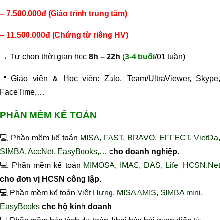
– 7.500.000đ (Giáo trình trung tâm)
– 11.500.000đ (Chứng từ riêng HV)
→ Tự chọn thời gian học
8h – 22h
(
3-4 buổi
/01 tuần)
🚩
Giáo viên & Học viên: Zalo, Team/UltraViewer, Skype,
FaceTime,…
PHẦN MỀM KẾ TOÁN
💻 Phần mềm kế toán
MISA, FAST, BRAVO, EFFECT, VietDa,
SIMBA, AccNet, EasyBooks,…
cho doanh nghiệp
.
💻 Phần mềm kế toán
MIMOSA, IMAS, DAS, Life_HCSN.Ne
cho đơn vị HCSN công lập.
💻 Phần mềm kế toán
Việt Hưng, MISA AMIS, SIMBA mini,
EasyBooks
cho hộ kinh doanh