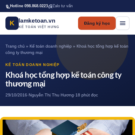
Bỏ qua tới nội dung chính
Hotline 098.868.0223
Zalo tư vấn
lamketoan.vn
K
Đăng ký học
KẾ TOÁN VIỆT HƯNG
Trang chủ
»
Kế toán doanh nghiệp
»
Khoá học tổng hợp kế toán
công ty thương mại
KẾ TOÁN DOANH NGHIỆP
Khoá học tổng hợp kế toán công ty
thương mại
29/10/2016
·
Nguyễn Thị Thu Hương
·
18 phút đọc