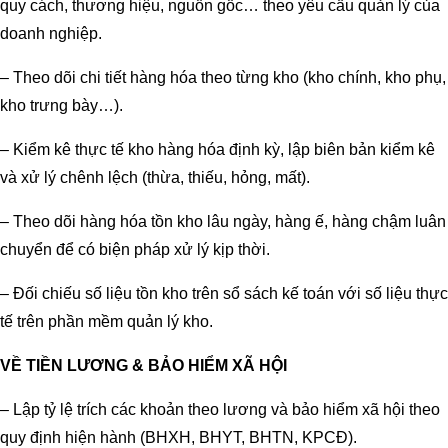
quy cách, thương hiệu, nguồn gốc… theo yêu cầu quản lý của
doanh nghiệp.
– Theo dõi chi tiết hàng hóa theo từng kho (kho chính, kho phụ,
kho trưng bày…).
– Kiểm kê thực tế kho hàng hóa định kỳ, lập biên bản kiểm kê
và xử lý chênh lệch (thừa, thiếu, hỏng, mất).
– Theo dõi hàng hóa tồn kho lâu ngày, hàng ế, hàng chậm luân
chuyển để có biện pháp xử lý kịp thời.
– Đối chiếu số liệu tồn kho trên sổ sách kế toán với số liệu thực
tế trên phần mềm quản lý kho.
VỀ TIỀN LƯƠNG & BẢO HIỂM XÃ HỘI
– Lập tỷ lệ trích các khoản theo lương và bảo hiểm xã hội theo
quy định hiện hành (BHXH, BHYT, BHTN, KPCĐ).