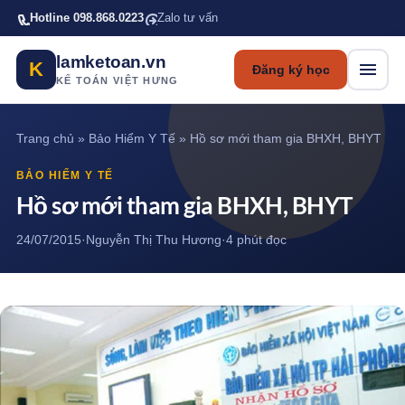
Bỏ qua tới nội dung chính
Hotline 098.868.0223
Zalo tư vấn
lamketoan.vn
K
Đăng ký học
KẾ TOÁN VIỆT HƯNG
Trang chủ
»
Bảo Hiểm Y Tế
»
Hồ sơ mới tham gia BHXH, BHYT
BẢO HIỂM Y TẾ
Hồ sơ mới tham gia BHXH, BHYT
24/07/2015
·
Nguyễn Thị Thu Hương
·
4 phút đọc