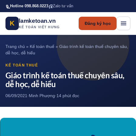
Bỏ qua tới nội dung chính
Hotline 098.868.0223
Zalo tư vấn
lamketoan.vn
K
Đăng ký học
KẾ TOÁN VIỆT HƯNG
Trang chủ
»
Kế toán thuế
»
Giáo trình kế toán thuế chuyên sâu,
dễ học, dễ hiểu
KẾ TOÁN THUẾ
Giáo trình kế toán thuế chuyên sâu,
dễ học, dễ hiểu
06/09/2021
·
Minh Phượng
·
14 phút đọc