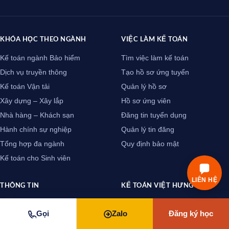
KHÓA HỌC THEO NGÀNH
VIỆC LÀM KẾ TOÁN
Kế toán ngành Bảo hiểm
Tìm việc làm kế toán
Dịch vụ truyền thông
Tạo hồ sơ ứng tuyển
Kế toán Vận tải
Quản lý hồ sơ
Xây dựng – Xây lắp
Hồ sơ ứng viên
Nhà hàng – Khách sạn
Đăng tin tuyển dụng
Hành chính sự nghiệp
Quản lý tin đăng
Tổng hợp đa ngành
Quy định bảo mật
Kế toán cho Sinh viên
LIÊN HỆ
THÔNG TIN
KẾ TOÁN VIỆT HƯNG
Luật thuế
Gương mặt giáo viên
Gọi
Zalo
Đăng ký học
Luật doanh nghiệp
Đánh giá của học viên