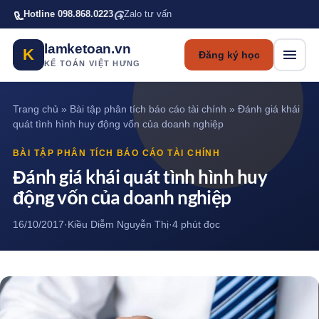
Bỏ qua tới nội dung chính
Hotline 098.868.0223
Zalo tư vấn
lamketoan.vn
K
Đăng ký học
KẾ TOÁN VIỆT HƯNG
Trang chủ
»
Bài tập phân tích báo cáo tài chính
»
Đánh giá khái
quát tình hình huy động vốn của doanh nghiệp
BÀI TẬP PHÂN TÍCH BÁO CÁO TÀI CHÍNH
Đánh giá khái quát tình hình huy
động vốn của doanh nghiệp
16/10/2017
·
Kiều Diễm Nguyễn Thị
·
4 phút đọc