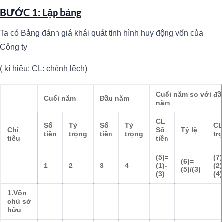
BƯỚC 1: Lập bảng
Ta có Bảng đánh giá khái quát tình hình huy động vốn của
Công ty
( kí hiệu: CL: chênh lệch)
Cuối năm so với đ
Cuối năm
Đầu năm
năm
CL
Số
Tỷ
Số
Tỷ
CL
Chỉ
Số
Tỷ lệ
tiền
trọng
tiền
trọng
tr
tiêu
tiền
(5)=
(7
(6)=
1
2
3
4
(1)-
(2)
(5)/(3)
(3)
(4)
1.Vốn
chủ sở
hữu