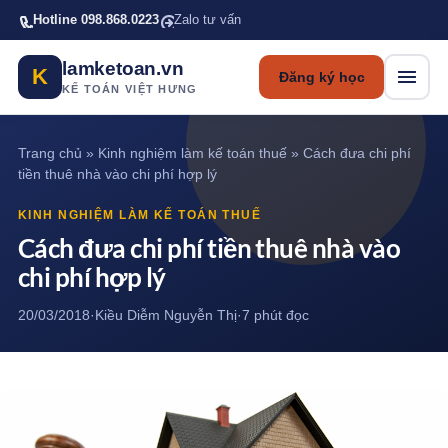
Bỏ qua tới nội dung chính
Hotline 098.868.0223
Zalo tư vấn
lamketoan.vn
K
Đăng ký học
KẾ TOÁN VIỆT HƯNG
Trang chủ
»
Kinh nghiệm làm kế toán thuế
»
Cách đưa chi phí
tiền thuê nhà vào chi phí hợp lý
KINH NGHIỆM LÀM KẾ TOÁN THUẾ
Cách đưa chi phí tiền thuê nhà vào
chi phí hợp lý
20/03/2018
·
Kiều Diễm Nguyễn Thị
·
7 phút đọc