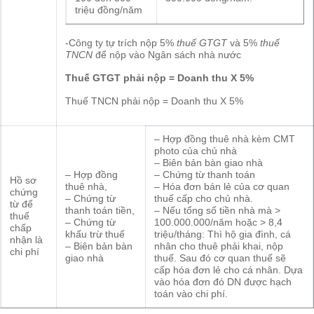
triệu đồng/năm
-Công ty tự trích nộp 5%
thuế GTGT
và 5%
thuế
TNCN
để nộp vào Ngân sách nhà nước
Thuế GTGT phải nộp = Doanh thu X 5%
Thuế TNCN phải nộp = Doanh thu X 5%
– Hợp đồng thuê nhà kèm CMT
photo của chủ nhà
– Biên bản bàn giao nhà
– Hợp đồng
– Chứng từ thanh toán
Hồ sơ
thuê nhà,
– Hóa đơn bán lẻ của cơ quan
chứng
– Chứng từ
thuế cấp cho chủ nhà.
từ để
thanh toán tiền,
– Nếu tổng số tiền nhà mà >
thuế
– Chứng từ
100.000.000/năm hoặc > 8,4
chấp
khấu trừ thuế
triệu/tháng: Thì hộ gia đình, cá
nhận là
– Biên bản bàn
nhân cho thuê phải khai, nộp
chi phí
giao nhà
thuế. Sau đó cơ quan thuế sẽ
cấp hóa đơn lẻ cho cá nhân. Dựa
vào hóa đơn đó DN được hạch
toán vào chi phí.