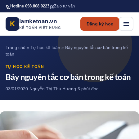
Bỏ qua tới nội dung chính
Hotline 098.868.0223
Zalo tư vấn
lamketoan.vn
K
Đăng ký học
KẾ TOÁN VIỆT HƯNG
Trang chủ
»
Tự học kế toán
»
Bảy nguyên tắc cơ bản trong kế
toán
TỰ HỌC KẾ TOÁN
Bảy nguyên tắc cơ bản trong kế toán
03/01/2020
·
Nguyễn Thị Thu Hương
·
6 phút đọc